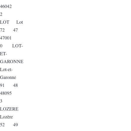
46042
2
LOT Lot
72 47
47001
0 LOT-
ET-
GARONNE
Lot-et-
Garonne
91 48
48095
3
LOZERE
Lozère
52 49