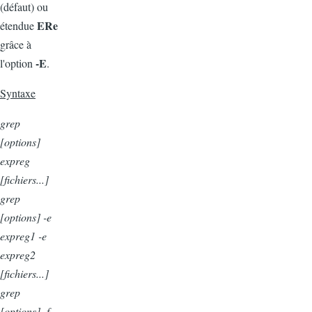
(défaut) ou
ERe
étendue
grâce à
-E
l'option
.
Syntaxe
grep
[options]
expreg
[fichiers...]
grep
[options] -e
expreg1 -e
expreg2
[fichiers...]
grep
[options] -f