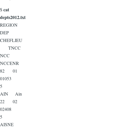
cat
$
depts2012.txt
REGION
DEP
CHEFLIEU
TNCC
NCC
NCCENR
82 01
01053
5
AIN Ain
22 02
02408
5
AISNE