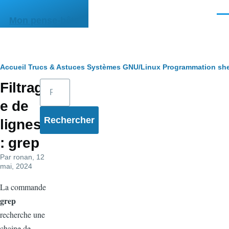
Aller au contenu principal
Men
Mon pense-bête
Fil
Accueil
Trucs & Astuces
Systèmes
GNU/Linux
Programmation she
Rechercher
Filtrag
d'Ariane
e de
lignes
: grep
Par
ronan
, 12
mai, 2024
La commande
grep
recherche une
chaine de