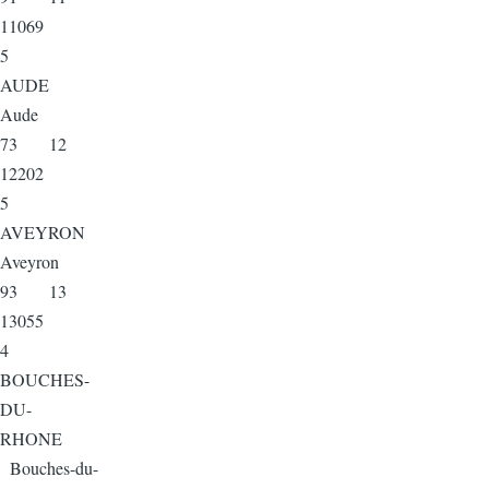
11069
5
AUDE
Aude
73 12
12202
5
AVEYRON
Aveyron
93 13
13055
4
BOUCHES-
DU-
RHONE
Bouches-du-