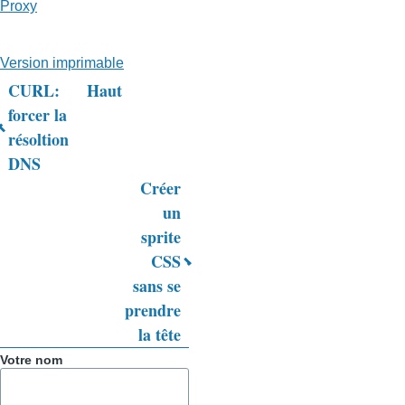
Proxy
Version imprimable
CURL:
Haut
Liens
forcer la
résoltion
transversaux
DNS
de
Créer
livre
un
sprite
pour
CSS
Trucs
sans se
&
prendre
la tête
Astuces
Votre nom