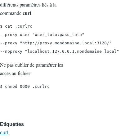
différents paramètres liés à la
curl
commande
$ cat .curlrc

--proxy-user "user_toto:pass_toto"

--proxy "http://proxy.mondomaine.local:3128/"

--noproxy "localhost,127.0.0.1,mondomaine.local"
Ne pas oublier de paramétrer les
accès au fichier
$ chmod 0600 .curlrc
Etiquettes
curl