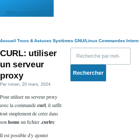
Aller au contenu principal
Mon pense-bête
Fil
Accueil
Trucs & Astuces
Systèmes
GNU/Linux
Commandes
Intern
Rechercher
CURL: utiliser
d'Ariane
un serveur
proxy
Par
ronan
, 20 mars, 2024
Pour utiliser un serveur proxy
curl
avec la commande
, il suffit
tout simplement de créer dans
home
.curlrc
son
un fichier
Il est possible d'y ajouter