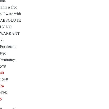
Inc.
This is free
software with
ABSOLUTE
LY NO
WARRANT
Y.
For details
type
`warranty'.
5*8
40
15+9
24
45/8
5