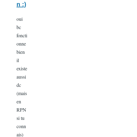
n :)
oui
bc
foncti
onne
bien
il
existe
aussi
dc
(mais
en
RPN
si tu
conn
ais)