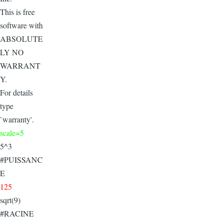
This is free
software with
ABSOLUTE
LY NO
WARRANT
Y.
For details
type
`warranty'.
scale=5
5^3
#PUISSANC
E
125
sqrt(9)
#RACINE