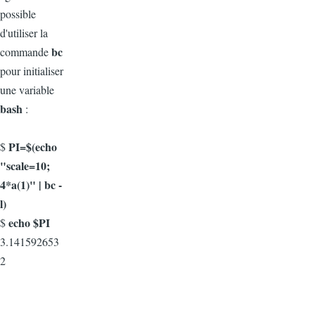
possible
d'utiliser la
bc
commande
pour initialiser
une variable
bash
:
PI=$(echo
$
"scale=10;
4*a(1)" | bc -
l)
echo $PI
$
3.141592653
2