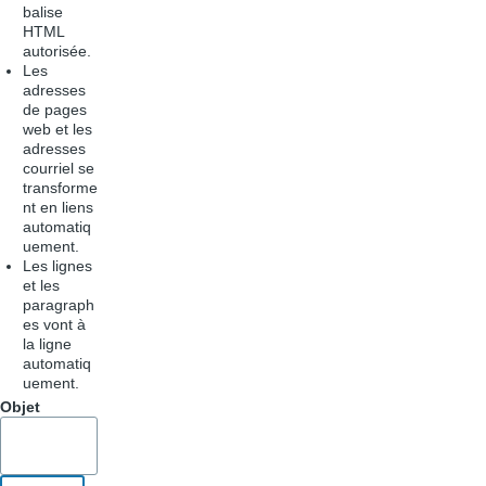
balise
HTML
autorisée.
Les
adresses
de pages
web et les
adresses
courriel se
transforme
nt en liens
automatiq
uement.
Les lignes
et les
paragraph
es vont à
la ligne
automatiq
uement.
Objet