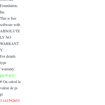
Foundation,
Inc.
This is free
software with
ABSOLUTE
LY NO
WARRANT
Y.
For details
type
`warranty'.
pi=4*a(1)
# On calcul la
valeur de pi
pi
3.141592653