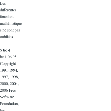
Les
différentes
fonctions
mathématique
s ne sont pas
oubliées.
bc -l
$
bc 1.06.95
Copyright
1991-1994,
1997, 1998,
2000, 2004,
2006 Free
Software
Foundation,
Inc.