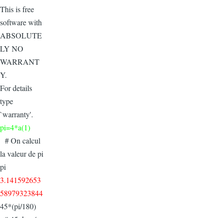
This is free
software with
ABSOLUTE
LY NO
WARRANT
Y.
For details
type
`warranty'.
pi=4*a(1)
# On calcul
la valeur de pi
pi
3.141592653
58979323844
45*(pi/180)