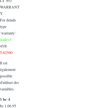
LY NO
WARRANT
Y.
For details
type
`warranty'.
scale=5
45/8
5.62500
Il est
également
possible
d'utiliser des
variables.
bc -l
$
bc 1.06.95