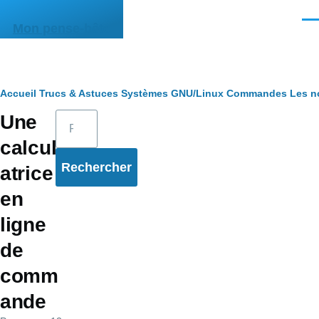
Aller au contenu principal
Men
Mon pense-bête
Fil
Accueil
Trucs & Astuces
Systèmes
GNU/Linux
Commandes
Les n
Rechercher
Une
d'Ariane
calcul
atrice
en
ligne
de
comm
ande