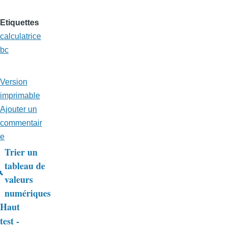
Etiquettes
calculatrice
bc
Version
imprimable
Ajouter un
commentair
e
Trier un
Liens
tableau de
valeurs
transversaux
numériques
de
Haut
livre
test -