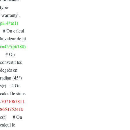
type
`warranty'.
pi=4*a(1)
# On calcul
la valeur de pi
r=45*(pi/180)
# On
convertit les
degrés en
radian (45°)
s(r) # On
calcul le sinus
.7071067811
8654752410
c(r) # On
calcul le