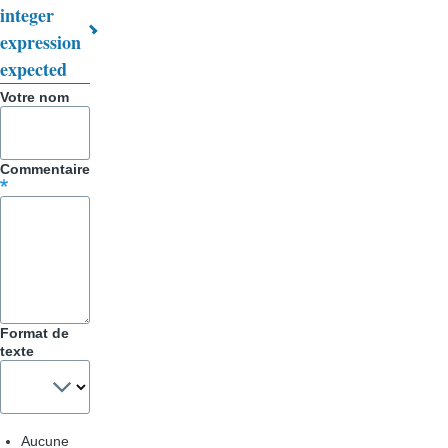
integer
pour
expression
Trucs
expected
&
Votre nom
Astuces
Commentaire
Format de
texte
Aucune