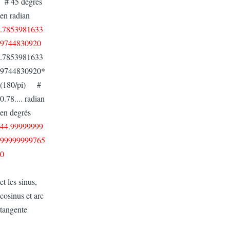
# 45 degrés
en radian
.7853981633
9744830920
.7853981633
9744830920*
(180/pi) #
0.78.... radian
en degrés
44.99999999
99999999765
0
et les sinus,
cosinus et arc
tangente