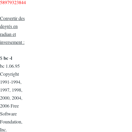
58979323844
Convertir des
degrés en
radian et
inversement :
bc -l
$
bc 1.06.95
Copyright
1991-1994,
1997, 1998,
2000, 2004,
2006 Free
Software
Foundation,
Inc.