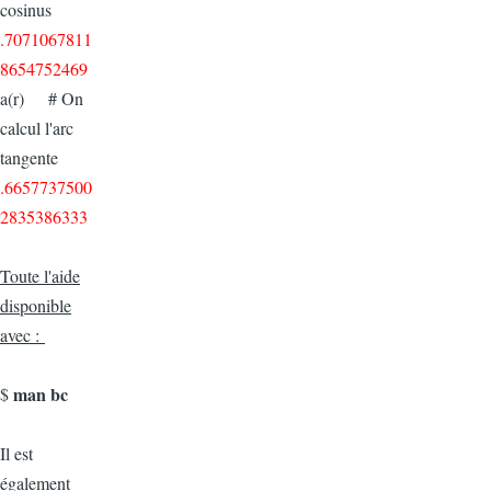
cosinus
.7071067811
8654752469
a(r) # On
calcul l'arc
tangente
.6657737500
2835386333
Toute l'aide
disponible
avec :
man bc
$
Il est
également