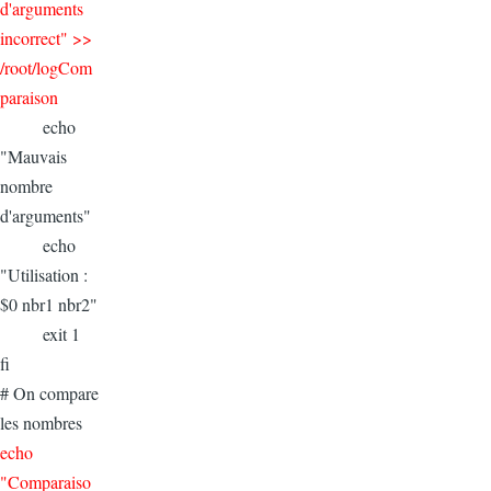
d'arguments
incorrect" >>
/root/logCom
paraison
echo
"Mauvais
nombre
d'arguments"
echo
"Utilisation :
$0 nbr1 nbr2"
exit 1
fi
# On compare
les nombres
echo
"Comparaiso