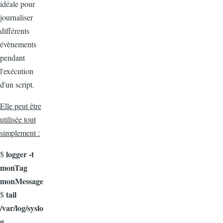
idéale pour
journaliser
différents
évènements
pendant
l'exécution
d'un script.
Elle peut être
utilisée tout
simplement :
logger -t
$
monTag
monMessage
tail
$
/var/log/syslo
g