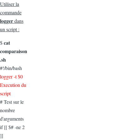
Utiliser la
commande
logger
dans
un script :
cat
$
comparaison
.sh
#!/bin/bash
logger -t $0
Execution du
script
# Test sur le
nombre
d'arguments
if [[ $# -ne 2
]]