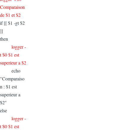
Comparaison
de $1 et $2
if [[ $1 -gt $2
]]
then
logger -
t $0 $1 est
superieur a $2
echo
"Comparaiso
n : $1 est
superieur a
$2"
else
logger -
t $0 $1 est