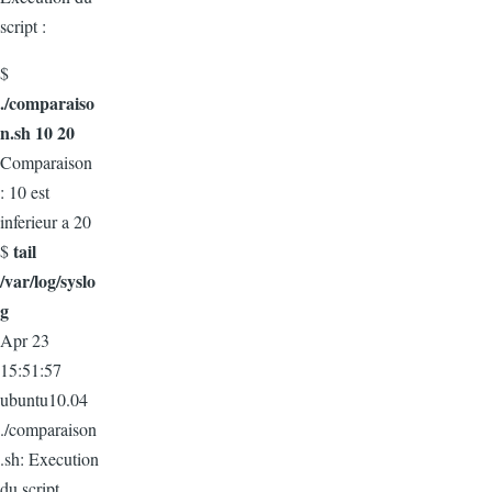
script :
$
./comparaiso
n.sh 10 20
Comparaison
: 10 est
inferieur a 20
tail
$
/var/log/syslo
g
Apr 23
15:51:57
ubuntu10.04
./comparaison
.sh: Execution
du script