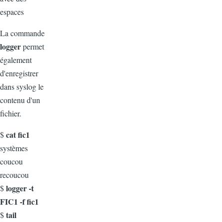
espaces
La commande
logger
permet
également
d'enregistrer
dans syslog le
contenu d'un
fichier.
cat fic1
$
systèmes
coucou
recoucou
logger -t
$
FIC1 -f fic1
tail
$