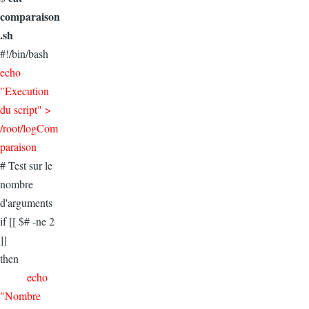
comparaison
.sh
#!/bin/bash
echo
"Execution
du script" >
/root/logCom
paraison
# Test sur le
nombre
d'arguments
if [[ $# -ne 2
]]
then
echo
"Nombre