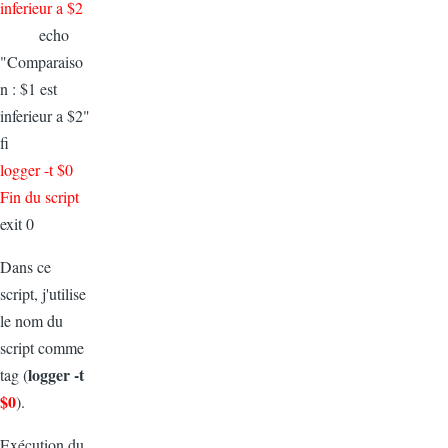
inferieur a $2
echo
"Comparaiso
n : $1 est
inferieur a $2"
fi
logger -t $0
Fin du script
exit 0
Dans ce
script, j'utilise
le nom du
script comme
logger -t
tag (
$0
).
Exécution du