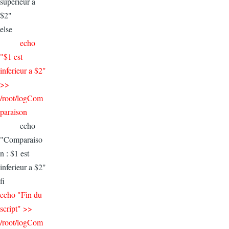
superieur a
$2"
else
echo
"$1 est
inferieur a $2"
>>
/root/logCom
paraison
echo
"Comparaiso
n : $1 est
inferieur a $2"
fi
echo "Fin du
script" >>
/root/logCom