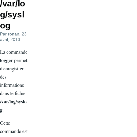
/var/lo
g/sysl
og
Par
ronan
, 23
avril, 2013
La commande
logger
permet
d'enregistrer
des
informations
dans le fichier
/var/log/syslo
g
.
Cette
commande est