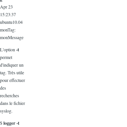
Apr 23
15:23:37
ubuntu10.04
monTag:
monMessage
-t
L'option
permet
d'indiquer un
tag. Très utile
pour effectuer
des
recherches
dans le fichier
syslog.
logger -t
$