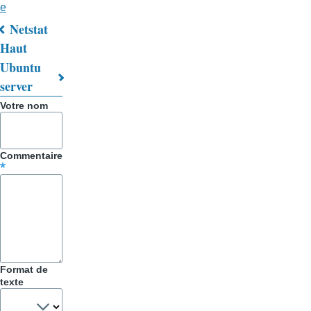
e
Netstat
Liens
Haut
Ubuntu
transversaux
server
de
Votre nom
livre
pour
Commentaire
Trucs
&
Astuces
Format de
texte