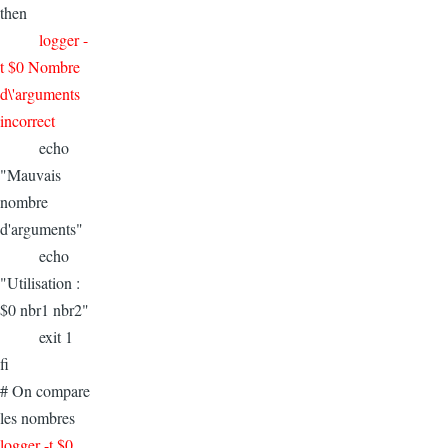
then
logger -
t $0 Nombre
d\'arguments
incorrect
echo
"Mauvais
nombre
d'arguments"
echo
"Utilisation :
$0 nbr1 nbr2"
exit 1
fi
# On compare
les nombres
logger -t $0