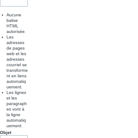
Aucune
balise
HTML
autorisée.
Les
adresses
de pages
web et les
adresses
courriel se
transforme
nt en liens
automatiq
uement.
Les lignes
et les
paragraph
es vont à
la ligne
automatiq
uement.
Objet