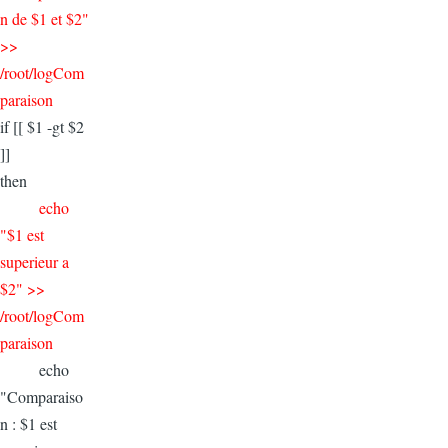
n de $1 et $2"
>>
/root/logCom
paraison
if [[ $1 -gt $2
]]
then
echo
"$1 est
superieur a
$2" >>
/root/logCom
paraison
echo
"Comparaiso
n : $1 est