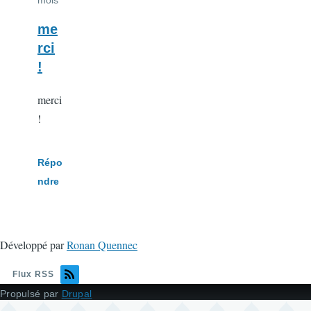
me
rci
!
merci
!
Répo
ndre
Développé par
Ronan Quennec
Flux RSS
Propulsé par
Drupal