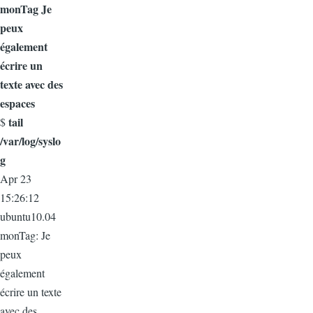
monTag Je
peux
également
écrire un
texte avec des
espaces
tail
$
/var/log/syslo
g
Apr 23
15:26:12
ubuntu10.04
monTag: Je
peux
également
écrire un texte
avec des