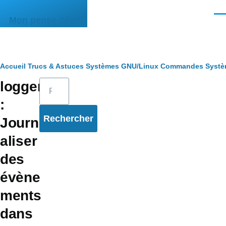
Aller au contenu principal
Men
Mon pense-bête
Fil
Accueil
Trucs & Astuces
Systèmes
GNU/Linux
Commandes
Syst
Rechercher
logger
d'Ariane
:
Journ
aliser
des
évène
ments
dans