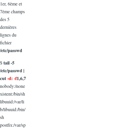
1er, 6ème et
7ème champs
des 5
dernières
lignes du
fichier
/etc/passwd
tail -5
$
/etc/passwd |
cut
-d
:
-f
1,6,7
nobody:/none
xistent:/bin/sh
libuuid:/var/li
b/libuuid:/bin/
sh
postfix:/var/sp