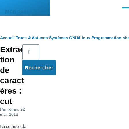
Aller au contenu principal
Men
Mon pense-bête
Fil
Accueil
Trucs & Astuces
Systèmes
GNU/Linux
Programmation she
Rechercher
Extrac
d'Ariane
tion
de
caract
ères :
cut
Par
ronan
, 22
mai, 2012
La commande