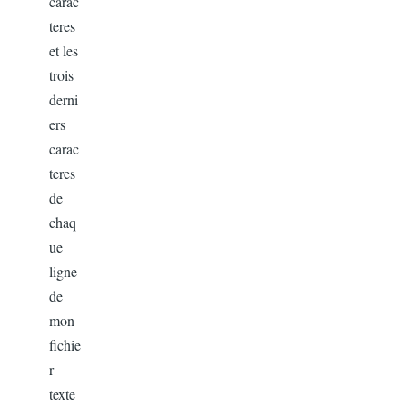
carac
teres
et les
trois
derni
ers
carac
teres
de
chaq
ue
ligne
de
mon
fichie
r
texte