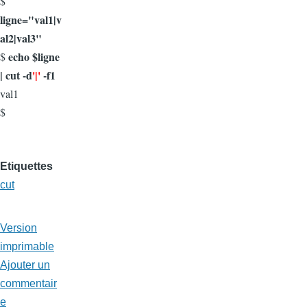
$
ligne="val1|v
al2|val3"
echo $ligne
$
| cut -d
'|'
-f1
val1
$
Etiquettes
cut
Version
imprimable
Ajouter un
commentair
e