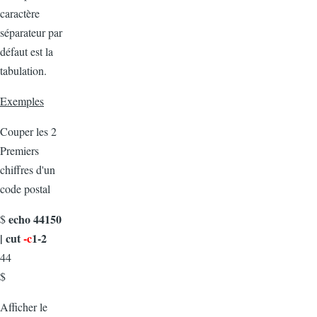
caractère
séparateur par
défaut est la
tabulation.
Exemples
Couper les 2
Premiers
chiffres d'un
code postal
echo 44150
$
| cut
-c
1-2
44
$
Afficher le