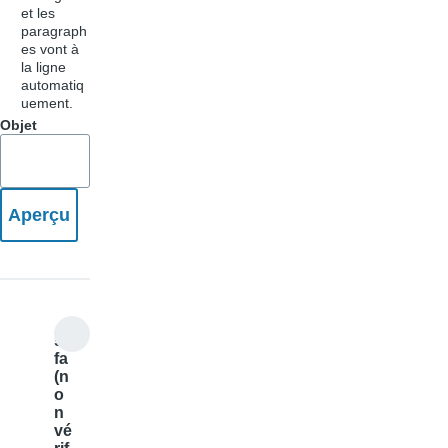
et les
paragraph
es vont à
la ligne
automatiq
uement.
Objet
sa
fa
(n
o
n
vé