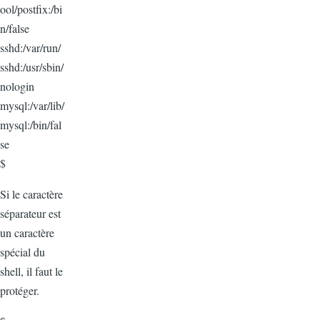
ool/postfix:/bi
n/false
sshd:/var/run/
sshd:/usr/sbin/
nologin
mysql:/var/lib/
mysql:/bin/fal
se
$
Si le caractère
séparateur est
un caractère
spécial du
shell, il faut le
protéger.