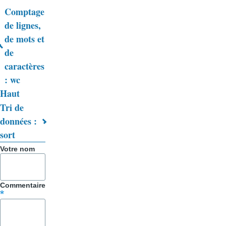
Comptage
Liens
de lignes,
de mots et
transversaux
de
de
caractères
livre
: wc
Haut
pour
Tri de
Trucs
données :
&
sort
Astuces
Votre nom
Commentaire