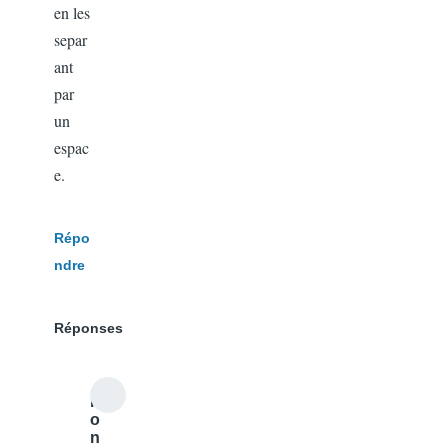
en les
separ
ant
par
un
espac
e.
Répo
ndre
Réponses
r
o
n