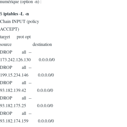
numérique (option -n) :
iptables -L -n
$
Chain INPUT (policy
ACCEPT)
target prot opt
source destination
DROP all --
173.242.126.130 0.0.0.0/0
DROP all --
199.15.234.146 0.0.0.0/0
DROP all --
93.182.139.42 0.0.0.0/0
DROP all --
93.182.175.25 0.0.0.0/0
DROP all --
93.182.174.159 0.0.0.0/0