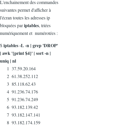
L'enchainement des commandes
suivantes permet d'afficher à
l'écran toutes les adresses ip
iptables
bloquées par
, triées
numériquement et numérotées :
iptables -L -n | grep 'DROP'
$
| awk '{print $4}' | sort -n |
uniq | nl
1 37.59.20.164
2 61.38.252.112
3 85.118.62.43
4 91.236.74.176
5 91.236.74.249
6 93.182.139.42
7 93.182.147.141
8 93.182.174.159