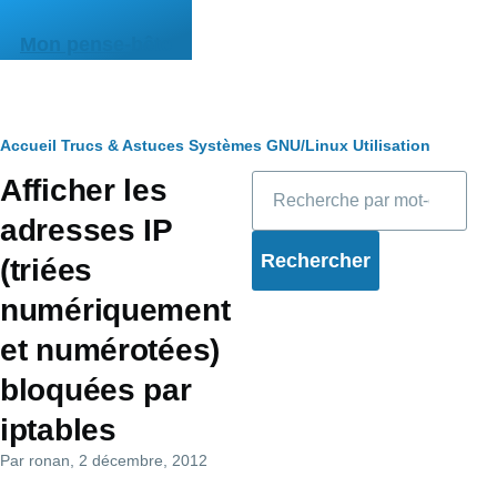
Aller au contenu principal
Mon pense-bête
Fil
Accueil
Trucs & Astuces
Systèmes
GNU/Linux
Utilisation
Rechercher
Afficher les
d'Ariane
adresses IP
(triées
numériquement
et numérotées)
bloquées par
iptables
Par
ronan
, 2 décembre, 2012