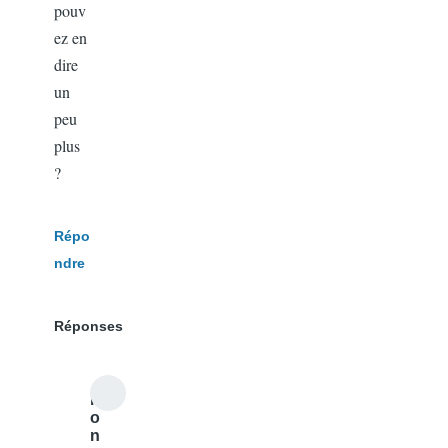
pouv
ez en
dire
un
peu
plus
?
Répo
ndre
Réponses
r
o
n