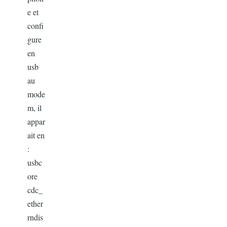
e et
confi
gure
en
usb
au
mode
m, il
appar
ait en
:
usbc
ore
cdc_
ether
rndis