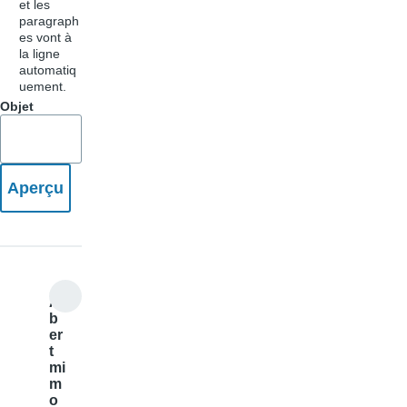
et les
paragraph
es vont à
la ligne
automatiq
uement.
Objet
Al
b
er
t
mi
m
o