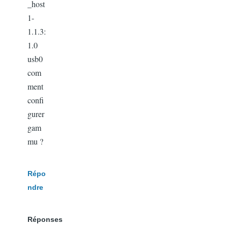
_host
1-
1.1.3:
1.0
usb0
com
ment
confi
gurer
gam
mu ?
Répo
ndre
Réponses