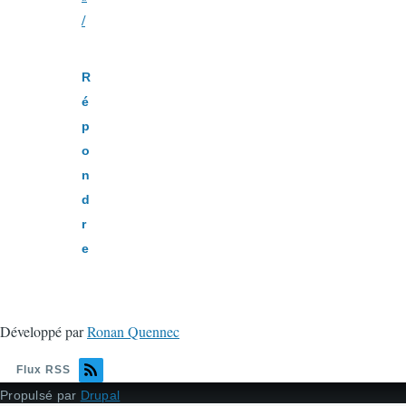
/
R
é
p
o
n
d
r
e
Développé par
Ronan Quennec
Flux RSS
Propulsé par
Drupal