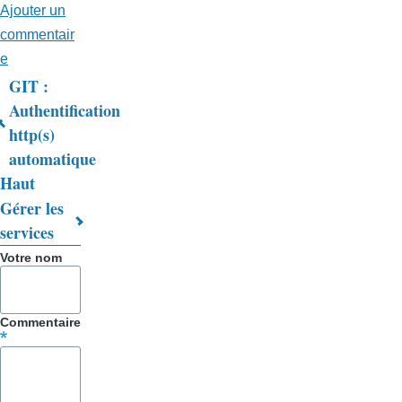
Ajouter un
commentair
e
GIT :
Liens
Authentification
http(s)
transversaux
automatique
de
Haut
livre
Gérer les
services
pour
Votre nom
Trucs
&
Commentaire
Astuces