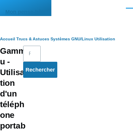
Aller au contenu principal
Men
Mon pense-bête
Fil
Accueil
Trucs & Astuces
Systèmes
GNU/Linux
Utilisation
Rechercher
Gamm
d'Ariane
u -
Utilisa
tion
d'un
téléph
one
portab