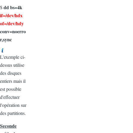
dd bs=4k
$
if=/dev/hdx
of=/dev/hdy
conv=noerro
r,sync
L'exemple ci-
dessus utilise
des disques
entiers mais il
est possible
d'effectuer
l'opération sur
des partitions.
Seconde