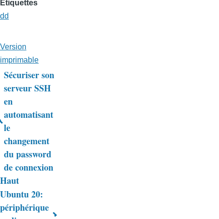
Etiquettes
dd
Version
imprimable
Sécuriser son
Liens
serveur SSH
en
transversaux
automatisant
de
le
livre
changement
du password
pour
de connexion
Trucs
Haut
&
Ubuntu 20:
périphérique
Astuces