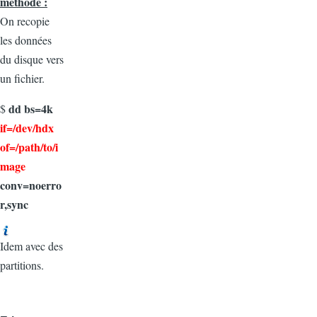
méthode :
On recopie
les données
du disque vers
un fichier.
dd bs=4k
$
if=/dev/hdx
of=/path/to/i
mage
conv=noerro
r,sync
Idem avec des
partitions.