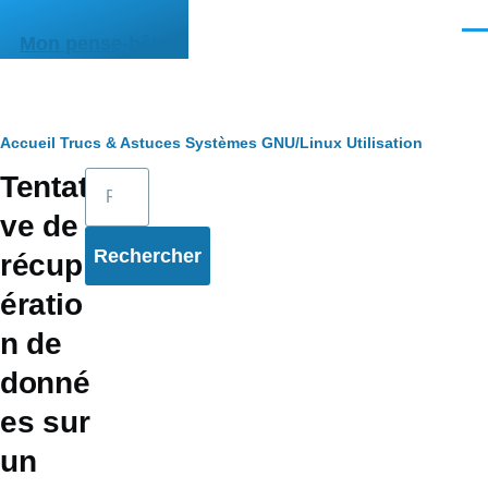
Aller au contenu principal
Men
Mon pense-bête
Fil
Accueil
Trucs & Astuces
Systèmes
GNU/Linux
Utilisation
Rechercher
Tentati
d'Ariane
ve de
récup
ératio
n de
donné
es sur
un