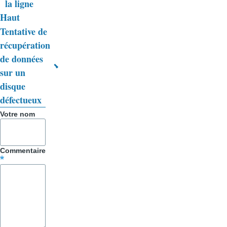
la ligne
transversaux
Haut
de
Tentative de
livre
récupération
de données
pour
sur un
Trucs
disque
&
défectueux
Astuces
Votre nom
Commentaire