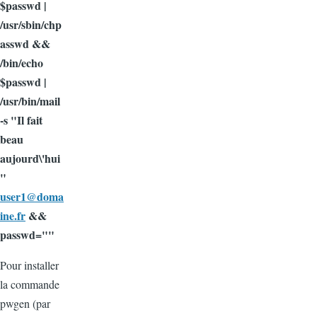
$passwd |
/usr/sbin/chp
asswd &&
/bin/echo
$passwd |
/usr/bin/mail
-s "Il fait
beau
aujourd\'hui
"
user1@doma
ine.fr
&&
passwd=""
Pour installer
la commande
pwgen (par