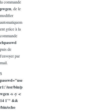
la commande
pwgen
, de le
modifier
automatiquem
ent grâce à la
commande
chpasswd
puis de
l'envoyer par
mail.
$
passwd="use
r1:`/usr/bin/p
wgen -s -y -c
14 1`" &&
/bin/echo