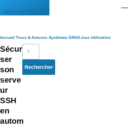
Aller au contenu principal
Men
Mon pense-bête
Fil
Accueil
Trucs & Astuces
Systèmes
GNU/Linux
Utilisation
Rechercher
Sécuri
d'Ariane
ser
son
serve
ur
SSH
en
autom