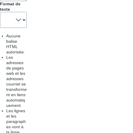
Format de
texte
Aucune
balise
HTML
autorisée.
Les
adresses
de pages
web et les
adresses
courriel se
transforme
nt en liens
automatiq
uement.
Les lignes
et les
paragraph
es vont à
la ligne