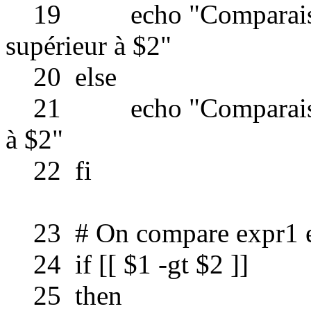
19 echo "Comparaison le
supérieur à $2"
20 else
21 echo "Comparaison lex
à $2"
22 fi
23 # On compare expr1 et 
24 if [[ $1 -gt $2 ]]
25 then