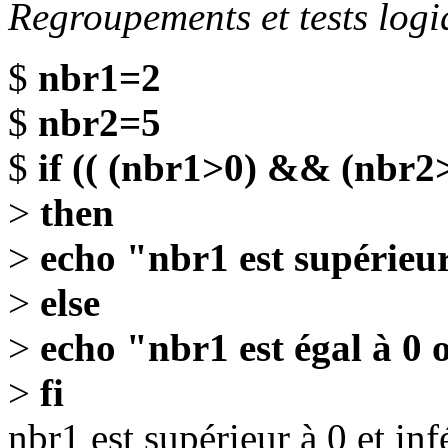
Regroupements et tests logi
$
nbr1=2
$
nbr2=5
$
if (( (nbr1>0) && (nbr2>
>
then
>
echo "nbr1 est supérieur
>
else
>
echo "nbr1 est égal à 0 
>
fi
nbr1 est supérieur à 0 et inf