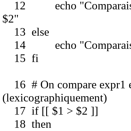
12 echo "Comparaison E
$2"
13 else
14 echo "Comparaison E
15 fi
16 # On compare expr1 et 
(lexicographiquement)
17 if [[ $1 > $2 ]]
18 then