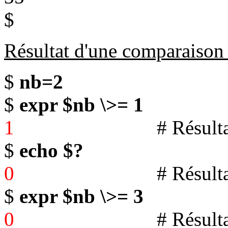
$
Résultat d'une comparaison 
$
nb=2
$
expr $nb \>= 1
1
# Résultat de la
$
echo $?
0
# Résultat du co
$
expr $nb \>= 3
0
# Résultat de la