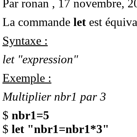
Par
ronan
, 17 novembre, 2
La commande
let
est équiv
Syntaxe :
let "expression"
Exemple :
Multiplier nbr1 par 3
$
nbr1=5
$
let "nbr1=nbr1*3"