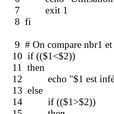
7 exit 1
8 fi
9 # On compare nbr1 et n
10 if (($1<$2))
11 then
12 echo "$1 est inféri
13 else
14 if (($1>$2))
15 then