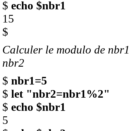
$
echo $nbr1
15
$
Calculer le modulo de nbr1 p
nbr2
$
nbr1=5
$
let "nbr2=nbr1%2"
$
echo $nbr1
5