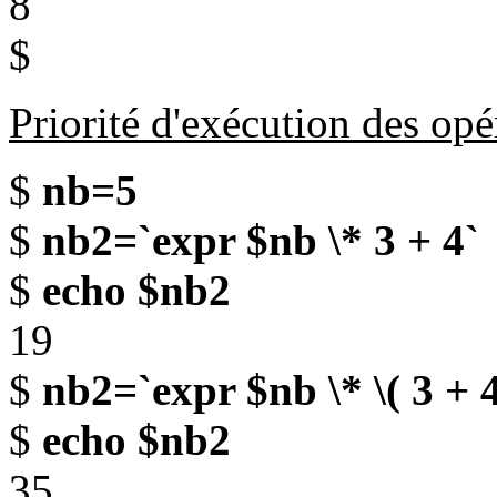
8
$
Priorité d'exécution des opé
$
nb=5
$
nb2=`expr $nb \* 3 + 4`
$
echo $nb2
19
$
nb2=`expr $nb \* \( 3 + 4
$
echo $nb2
35