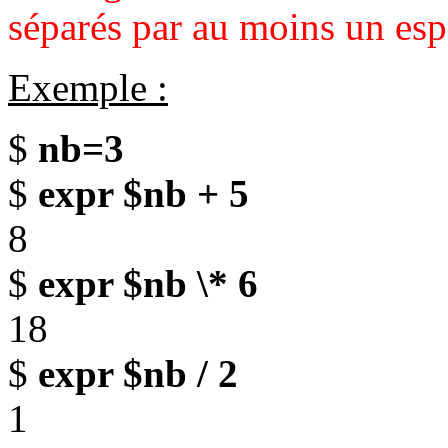
séparés par au moins un esp
Exemple :
$
nb=3
$
expr $nb + 5
8
$
expr $nb \* 6
18
$
expr $nb / 2
1