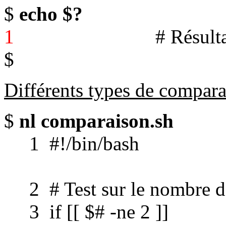
$
echo $?
1
# Résultat du co
$
Différents types de compara
$
nl comparaison.sh
1 #!/bin/bash
2 # Test sur le nombre d
3 if [[ $# -ne 2 ]]