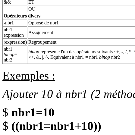
&&
ET
||
OU
Opérateurs divers
-nbr1
Opposé de nbr1
nbr1 =
Assignement
expression
(expression)
Regroupement
nbr1
binop
représente l'un des opérateurs suivants : +, -, /, *,
binop
=
<<, &, |, ^. Equivalent à nbr1 = nbr1
binop
nbr2
nbr2
Exemples :
Ajouter 10 à nbr1 (2 méthod
$
nbr1=10
$
((nbr1=nbr1+10))