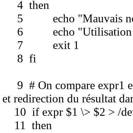
4 then
5 echo "Mauvais nomb
6 echo "Utilisation : 
7 exit 1
8 fi
9 # On compare expr1 et
et redirection du résultat da
10 if expr $1 \> $2 > /de
11 then