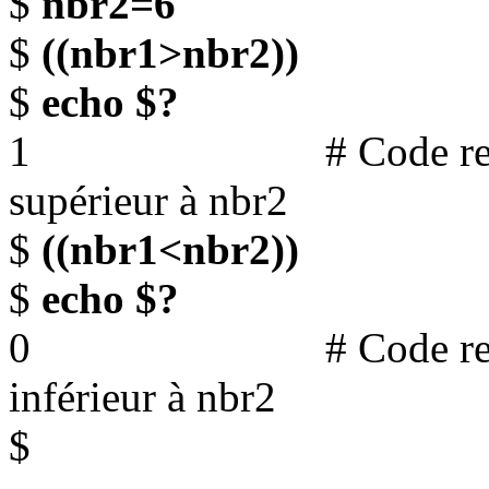
$
nbr2=6
$
((nbr1>nbr2))
$
echo $?
1 # Code retour 1 (f
supérieur à nbr2
$
((nbr1<nbr2))
$
echo $?
0 # Code retour 0 (
inférieur à nbr2
$