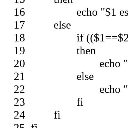
16 echo "$1 est sup
17 else
18 if (($1==$2
19 then
20 echo "$1 est 
21 else
22 echo "Compara
23 fi
24 fi
25 fi