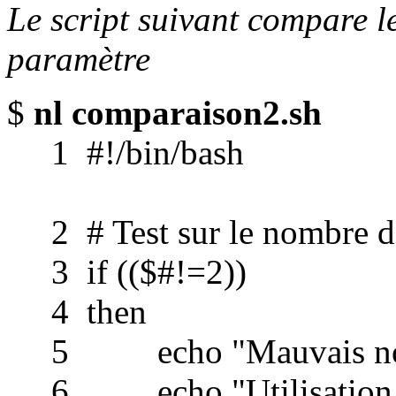
Le script suivant compare l
paramètre
$
nl comparaison2.sh
1 #!/bin/bash
2 # Test sur le nombre d
3 if (($#!=2))
4 then
5 echo "Mauvais nomb
6 echo "Utilisation : 