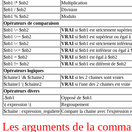
$nb1 \* $nb2
Multiplication
$nb1 / $nb2
Division
$nb1 % $nb2
Modulo
Opérateurs de comparaison
$nb1 \> $nb2
VRAI
si $nb1 est strictement supérie
$nb1 \>= $nb2
VRAI
si $nb1 est supérieur ou égal 
$nb1 \< $nb2
VRAI
si $nb1 est strictement inférie
$nb1 \<= $nb2
VRAI
si $nb1 est inférieur ou égal à
$nb1 = $nb2
VRAI
si $nb1 est égal à $nb2
$nb1 != $nb2
VRAI
si $nb1 est diférent de $nb2
Opérateurs logiques
$chaine1 \& $chaine2
VRAI
si les 2 chaines sont vraies
$chaine1 \| $chaine2
VRAI
si l'une des 2 chaines est vraie
Opérateurs divers
-$nb1
Opposé de $nb1
\( expression \)
Regroupement
$chaine : expression_reguliere
Compare la chaine avec l'expression r
Les arguments de la comm