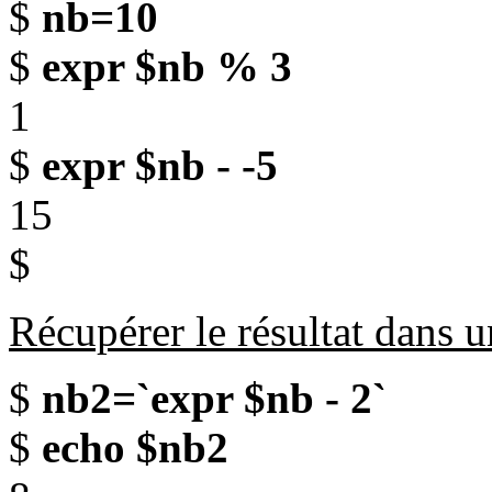
$
nb=10
$
expr $nb % 3
1
$
expr $nb - -5
15
$
Récupérer le résultat dans u
$
nb2=`expr $nb - 2`
$
echo $nb2