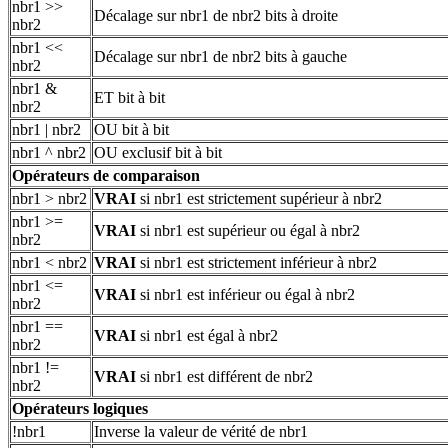
nbr1 >>
Décalage sur nbr1 de nbr2 bits à droite
nbr2
nbr1 <<
Décalage sur nbr1 de nbr2 bits à gauche
nbr2
nbr1 &
ET bit à bit
nbr2
nbr1 | nbr2
OU bit à bit
nbr1 ^ nbr2
OU exclusif bit à bit
Opérateurs de comparaison
nbr1 > nbr2
VRAI
si nbr1 est strictement supérieur à nbr2
nbr1 >=
VRAI
si nbr1 est supérieur ou égal à nbr2
nbr2
nbr1 < nbr2
VRAI
si nbr1 est strictement inférieur à nbr2
nbr1 <=
VRAI
si nbr1 est inférieur ou égal à nbr2
nbr2
nbr1 ==
VRAI
si nbr1 est égal à nbr2
nbr2
nbr1 !=
VRAI
si nbr1 est différent de nbr2
nbr2
Opérateurs logiques
!nbr1
Inverse la valeur de vérité de nbr1