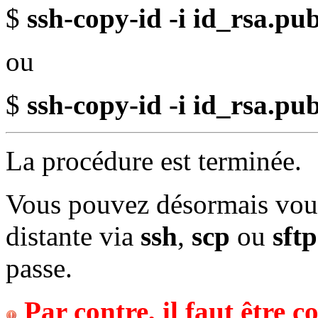
$
ssh-copy-id -i id_rsa.p
ou
$
ssh-copy-id -i id_rsa.p
La procédure est terminée.
Vous pouvez désormais vous
distante via
ssh
,
scp
ou
sft
passe.
Par contre, il faut être c