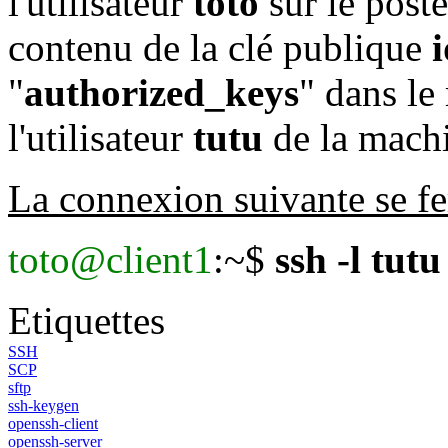
l'utilisateur
toto
sur le post
contenu de la clé publique
"
authorized_keys
" dans le
l'utilisateur
tutu
de la mach
La connexion suivante se fer
toto@client1
:~$
ssh -l tut
Etiquettes
SSH
SCP
sftp
ssh-keygen
openssh-client
openssh-server