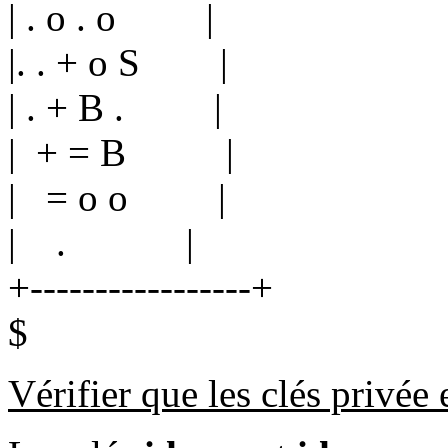
| . o . o |
|. . + o S |
| . + B . |
| + = B |
| = o o |
| . |
+-----------------+
$
Vérifier que les clés privée 