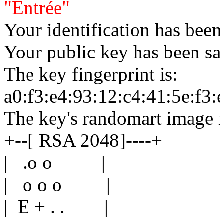
"Entrée"
Your identification has been
Your public key has been sa
The key fingerprint is:
a0:f3:e4:93:12:c4:41:5e:f3
The key's randomart image 
+--[ RSA 2048]----+
| .o o |
| o o o |
| E + . . |