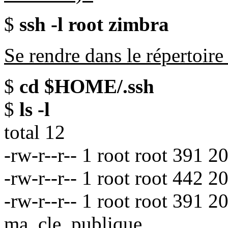
$
ssh -l root zimbra
Se rendre dans le répertoir
$
cd $HOME/.ssh
$
ls -l
total 12
-rw-r--r-- 1 root root 391 
-rw-r--r-- 1 root root 442
-rw-r--r-- 1 root root 391 
ma_cle_publique