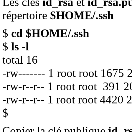
Les clés
id_rsa
et
id_rsa.p
répertoire
$HOME/.ssh
$
cd $HOME/.ssh
$
ls -l
total 16
-rw------- 1 root root 1675
-rw-r--r-- 1 root root 391
-rw-r--r-- 1 root root 442
$
Copier la clé publique
id_r