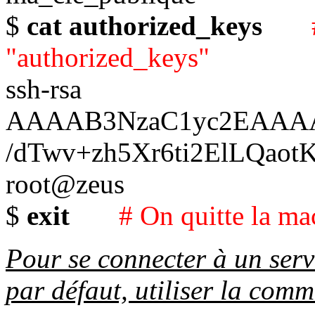
$
cat authorized_keys
"authorized_keys"
ssh-rsa
AAAAB3NzaC1yc2EAAAA
/dTwv+zh5Xr6ti2ElLQa
root@zeus
$
exit
# On quitte la ma
Pour se connecter à un serv
par défaut, utiliser la com