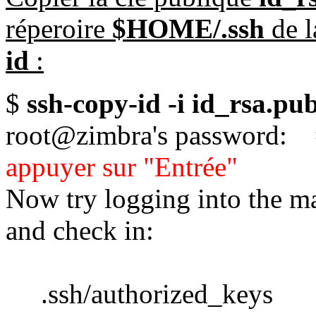
réperoire
$HOME/.ssh
de l
id
:
$
ssh-copy-id -i id_rsa.p
root@zimbra's password:
appuyer sur "Entrée"
Now try logging into the ma
and check in:
.ssh/authorized_keys