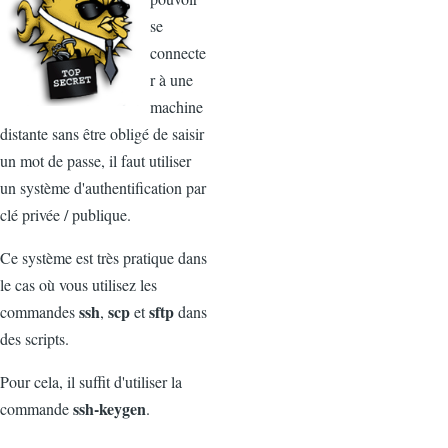
se
connecte
r à une
machine
distante sans être obligé de saisir
un mot de passe, il faut utiliser
un système d'authentification par
clé privée / publique.
Ce système est très pratique dans
le cas où vous utilisez les
ssh
scp
sftp
commandes
,
et
dans
des scripts.
Pour cela, il suffit d'utiliser la
ssh-keygen
commande
.