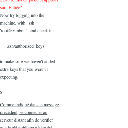
sur "Entrée"
Now try logging into the
machine, with "ssh
'root@zimbra'", and check in:
.ssh/authorized_keys
to make sure we haven't added
extra keys that you weren't
expecting.
$
Comme indiqué dans le message
précédent, se connecter au
serveur distant afin de vérifier
que la clé publique a bien été