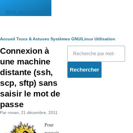
Aller au contenu principal
Mon pense-bête
Fil
Accueil
Trucs & Astuces
Systèmes
GNU/Linux
Utilisation
Rechercher
Connexion à
d'Ariane
une machine
distante (ssh,
scp, sftp) sans
saisir le mot de
passe
Par
ronan
, 21 décembre, 2011
Pour
pouvoir