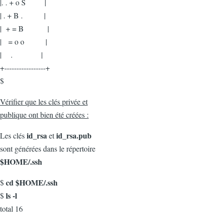
|. . + o S |
| . + B . |
| + = B |
| = o o |
| . |
+-----------------+
$
Vérifier que les clés privée et
publique ont bien été créées :
id_rsa
id_rsa.pub
Les clés
et
sont générées dans le répertoire
$HOME/.ssh
cd $HOME/.ssh
$
ls -l
$
total 16