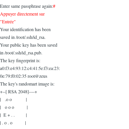
Enter same passphrase again:
#
Appuyer directement sur
"Entrée"
Your identification has been
saved in /root/.ssh/id_rsa.
Your public key has been saved
in /root/.ssh/id_rsa.pub.
The key fingerprint is:
a0:f3:e4:93:12:c4:41:5e:f3:ea:23:
0e:79:f0:02:35 root@zeus
The key's randomart image is:
+--[ RSA 2048]----+
| .o o |
| o o o |
| E + . . |
| . o . o |