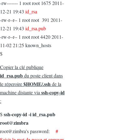
-rw------- 1 root root 1675 2011-
12-21 19:43
id_rsa
-rw-r--r-- 1 root root 391 2011-
12-21 19:43
id_rsa.pub
-rw-r--r-- 1 root root 4420 2011-
11-02 21:25 known_hosts
$
Copier la clé publique
id_rsa.pub
du poste client dans
$HOME/.ssh
le réperoire
de la
ssh-copy-id
machine distante via
:
ssh-copy-id -i id_rsa.pub
$
root@zimbra
root@zimbra's password:
#
Saisir le mot de passe et appuyer