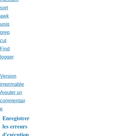
sort
awk
uniq
grep
cut
Find
logger
Version
imprimable
Ajouter un
commentair
e
Enregistrer
Liens
les erreurs
d'exécution