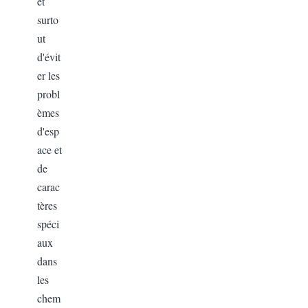
et
surto
ut
d'évit
er les
probl
èmes
d'esp
ace et
de
carac
tères
spéci
aux
dans
les
chem