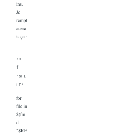
ins.
Je
rempl
acera
is ça :
rm -
f
"$FI
LE"
for
file in
$(fin
d
"$RE