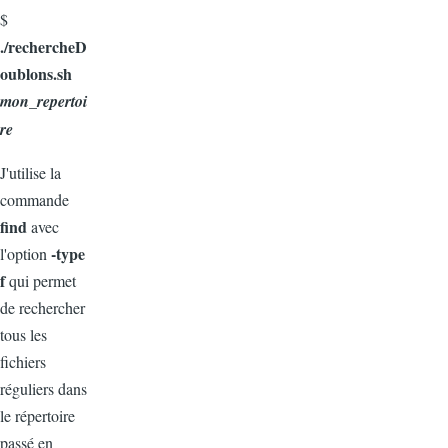
$
./rechercheD
oublons.sh
mon_repertoi
re
J'utilise la
commande
find
avec
-type
l'option
f
qui permet
de rechercher
tous les
fichiers
réguliers dans
le répertoire
passé en