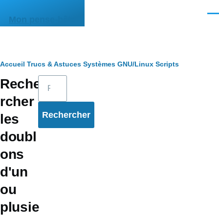
Aller au contenu principal
Men
Mon pense-bête
Fil
Accueil
Trucs & Astuces
Systèmes
GNU/Linux
Scripts
Rechercher
Reche
d'Ariane
rcher
les
doubl
ons
d'un
ou
plusie