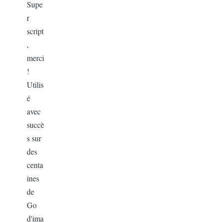
Supe
r
script
,
merci
!
Utilis
é
avec
succè
s sur
des
centa
ines
de
Go
d'ima