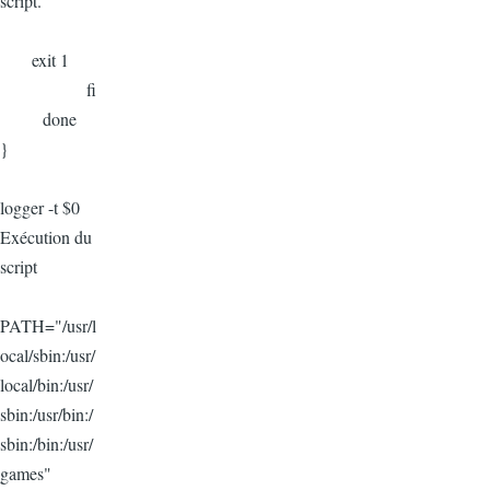
script."
exit 1
fi
done
}
logger -t $0
Exécution du
script
PATH="/usr/l
ocal/sbin:/usr/
local/bin:/usr/
sbin:/usr/bin:/
sbin:/bin:/usr/
games"