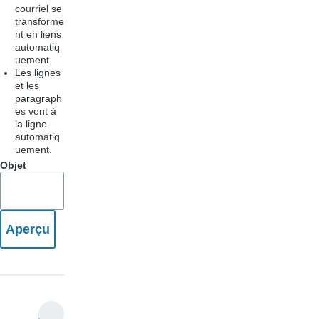
courriel se
transforme
nt en liens
automatiq
uement.
Les lignes
et les
paragraph
es vont à
la ligne
automatiq
uement.
Objet
G