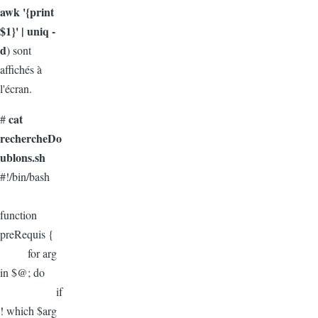
awk '{print
$1}' | uniq -
d
) sont
affichés à
l'écran.
cat
#
rechercheDo
ublons.sh
#!/bin/bash
function
preRequis {
for arg
in $@; do
if
! which $arg