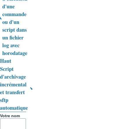
transversaux
d'une
de
commande
livre
ou d'un
script dans
pour
un fichier
Trucs
log avec
&
horodatage
Haut
Astuces
Script
d'archivage
incrémental
et transfert
sftp
automatique
Votre nom