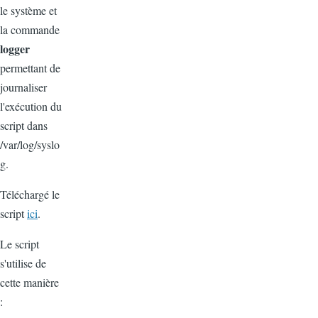
le système et
la commande
logger
permettant de
journaliser
l'exécution du
script dans
/var/log/syslo
g.
Téléchargé le
script
ici
.
Le script
s'utilise de
cette manière
: