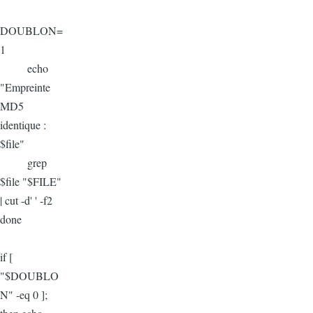
DOUBLON=
1
echo
"Empreinte
MD5
identique :
$file"
grep
$file "$FILE"
| cut -d' ' -f2
done
if [
"$DOUBLO
N" -eq 0 ];