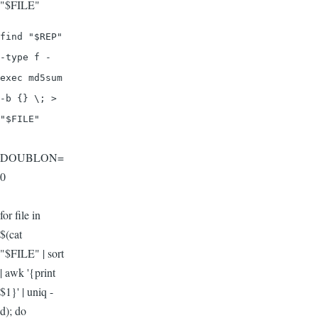
"$FILE"
find "$REP"
-type f -
exec md5sum
-b {} \; >
"$FILE"
DOUBLON=
0
for file in
$(cat
"$FILE" | sort
| awk '{print
$1}' | uniq -
d); do