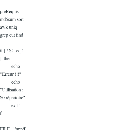
preRequis
md5sum sort
awk uniq
grep cut find
if [ ! $# -eq 1
]; then
echo
"Erreur !!!"
echo
"Utilisation :
$0 répertoire"
exit 1
fi
FILE="/tmp/f