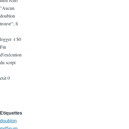
then echo
"Aucun
doublon
trouvé"; fi
logger -t $0
Fin
d\'exécution
du script
exit 0
Etiquettes
doublon
md5sum