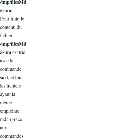
/tmp/filesMd
5sum
.
Pour finir, le
contenu du
fichier
/tmp/filesMd
5sum
est trié
avec la
commande
sort
, et tous
les fichiers
ayant la
même
empreinte
md5 (grâce
aux
commandes