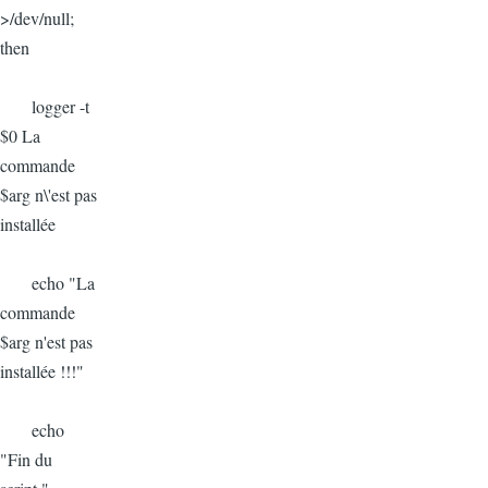
>/dev/null;
then
logger -t
$0 La
commande
$arg n\'est pas
installée
echo "La
commande
$arg n'est pas
installée !!!"
echo
"Fin du