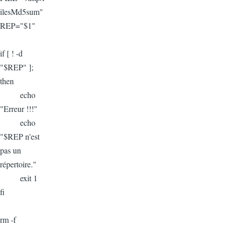
ilesMd5sum"
REP="$1"
if [ ! -d
"$REP" ];
then
echo
"Erreur !!!"
echo
"$REP n'est
pas un
répertoire."
exit 1
fi
rm -f