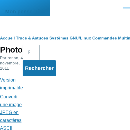
Aller au contenu principal
Men
Mon pense-bête
Fil
Accueil
Trucs & Astuces
Systèmes
GNU/Linux
Commandes
Multi
Rechercher
Photo
d'Ariane
Par
ronan
, 4
novembre,
2011
Version
imprimable
Convertir
une image
JPEG en
caractères
ASCII