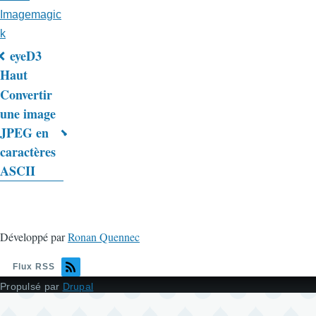
Imagemagic
k
eyeD3
Liens
Haut
Convertir
transversaux
une image
de
JPEG en
livre
caractères
ASCII
pour
Trucs
&
Développé par
Ronan Quennec
Astuces
Flux RSS
Propulsé par
Drupal