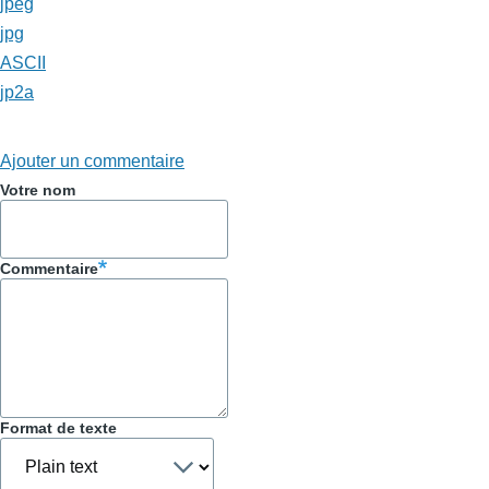
jpeg
jpg
ASCII
jp2a
Ajouter un commentaire
Votre nom
Commentaire
Format de texte