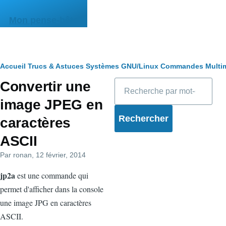
Aller au contenu principal
Mon pense-bête
Fil
Accueil
Trucs & Astuces
Systèmes
GNU/Linux
Commandes
Multi
Rechercher
Convertir une
d'Ariane
image JPEG en
caractères
ASCII
Par
ronan
, 12 février, 2014
jp2a
est une commande qui
permet d'afficher dans la console
une image JPG en caractères
ASCII.