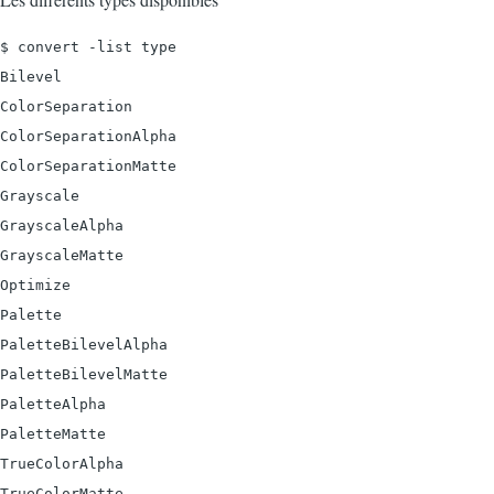
$ convert -list type

Bilevel

ColorSeparation

ColorSeparationAlpha

ColorSeparationMatte

Grayscale

GrayscaleAlpha

GrayscaleMatte

Optimize

Palette

PaletteBilevelAlpha

PaletteBilevelMatte

PaletteAlpha

PaletteMatte

TrueColorAlpha

TrueColorMatte
