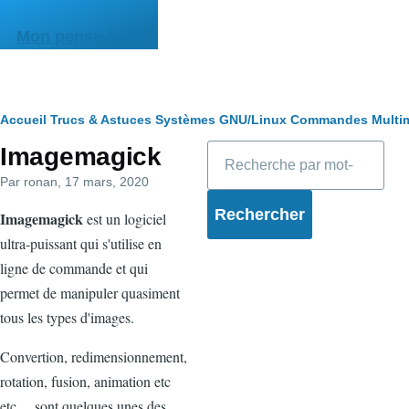
Aller au contenu principal
Mon pense-bête
Fil
Accueil
Trucs & Astuces
Systèmes
GNU/Linux
Commandes
Multi
Rechercher
Imagemagick
d'Ariane
Par
ronan
, 17 mars, 2020
Imagemagick
est un logiciel
ultra-puissant qui s'utilise en
ligne de commande et qui
permet de manipuler quasiment
tous les types d'images.
Convertion, redimensionnement,
rotation, fusion, animation etc
etc ... sont quelques unes des