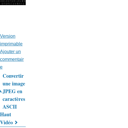
Version
imprimable
Ajouter un
commentair
e
Convertir
Liens
une image
JPEG en
transversaux
caractères
de
ASCII
livre
Haut
Vidéo
pour