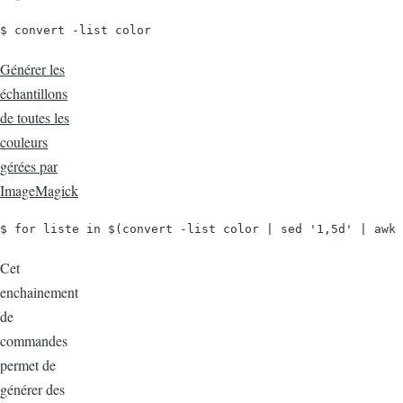
$ convert -list color
Générer les
échantillons
de toutes les
couleurs
gérées par
ImageMagick
$ for liste in $(convert -list color | sed '1,5d' | awk 
Cet
enchainement
de
commandes
permet de
générer des