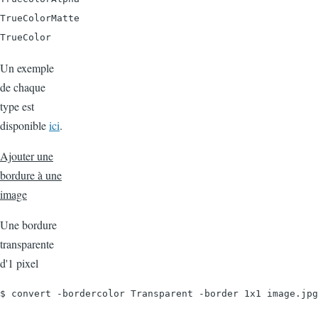
TrueColorMatte

TrueColor
Un exemple
de chaque
type est
disponible
ici
.
Ajouter une
bordure à une
image
Une bordure
transparente
d'1 pixel
$ convert -bordercolor Transparent -border 1x1 image.jpg