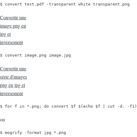
$ convert test.pdf -transparent white transparent.png
Convertir une
image png en
jpg et
inversement
$ convert image.png image.jpg
Convertir une
série d'images
png en jpg et
inversement
$ for f in *.png; do convert $f $(echo $f | cut -d. -f1)
ou
$ mogrify -format jpg *.png