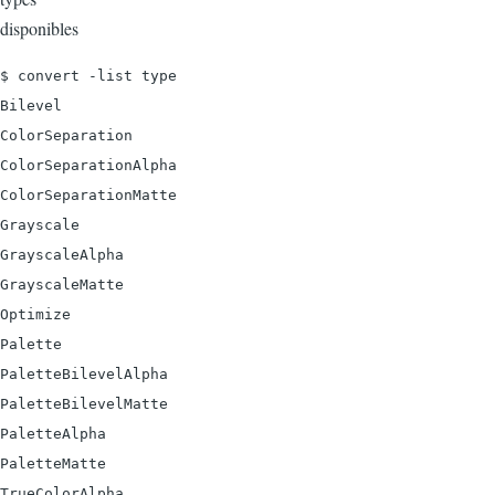
disponibles
$ convert -list type

Bilevel

ColorSeparation

ColorSeparationAlpha

ColorSeparationMatte

Grayscale

GrayscaleAlpha

GrayscaleMatte

Optimize

Palette

PaletteBilevelAlpha

PaletteBilevelMatte

PaletteAlpha

PaletteMatte

TrueColorAlpha
