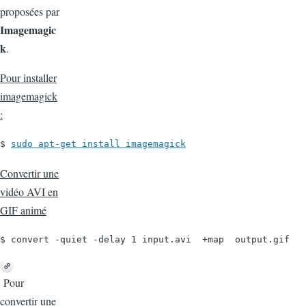
proposées par
Imagemagic
k
.
Pour installer
imagemagick
:
$ 
sudo apt-get install imagemagick
Convertir une
vidéo AVI en
GIF animé
$ convert -quiet -delay 1 input.avi  +map  output.gif
Pour
convertir une