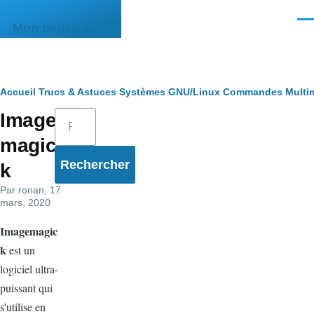
Aller au contenu principal
Men
Mon pense-bête
Fil
Accueil
Trucs & Astuces
Systèmes
GNU/Linux
Commandes
Multi
Rechercher
Image
d'Ariane
magic
k
Par
ronan
, 17
mars, 2020
Imagemagic
k
est un
logiciel ultra-
puissant qui
s'utilise en