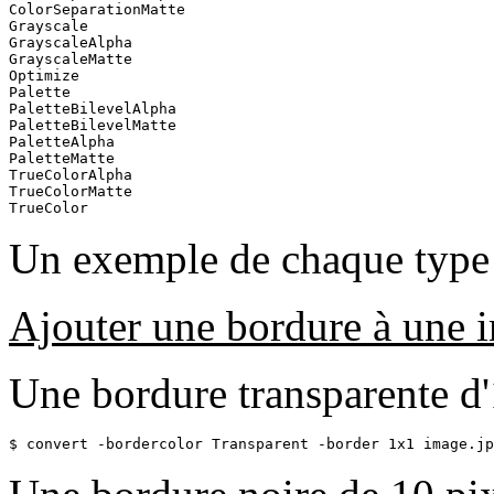
ColorSeparationMatte

Grayscale

GrayscaleAlpha

GrayscaleMatte

Optimize

Palette

PaletteBilevelAlpha

PaletteBilevelMatte

PaletteAlpha

PaletteMatte

TrueColorAlpha

TrueColorMatte

TrueColor
Un exemple de chaque type 
Ajouter une bordure à une 
Une bordure transparente d'
$ convert -bordercolor Transparent -border 1x1 image.jp