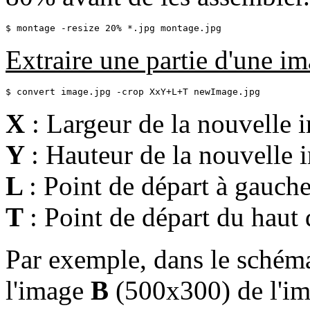
$ montage -resize 20% *.jpg montage.jpg
Extraire une partie d'une i
$ convert image.jpg -crop XxY+L+T newImage.jpg
X
: Largeur de la nouvelle 
Y
: Hauteur de la nouvelle 
L
: Point de départ à gauche
T
: Point de départ du haut 
Par exemple, dans le schéma
l'image
B
(500x300) de l'i