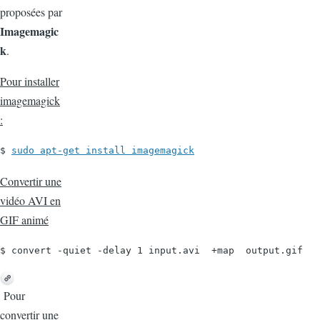
proposées par
Imagemagic
k
.
Pour installer
imagemagick
:
$ 
sudo apt-get install imagemagick
Convertir une
vidéo AVI en
GIF animé
$ convert -quiet -delay 1 input.avi  +map  output.gif
Pour
convertir une