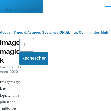
Aller au contenu principal
Men
Mon pense-bête
Fil
Accueil
Trucs & Astuces
Systèmes
GNU/Linux
Commandes
Multi
Rechercher
Image
d'Ariane
magic
k
Par
ronan
, 17
mars, 2020
Imagemagic
k
est un
logiciel ultra-
puissant qui
s'utilise en