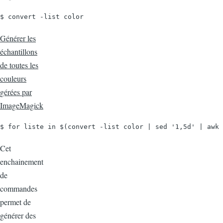
$ convert -list color
Générer les
échantillons
de toutes les
couleurs
gérées par
ImageMagick
$ for liste in $(convert -list color | sed '1,5d' | awk 
Cet
enchainement
de
commandes
permet de
générer des