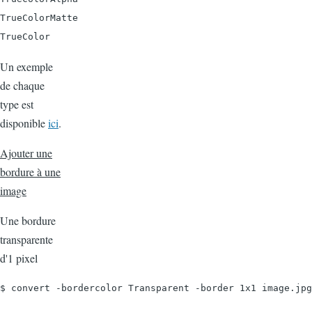
TrueColorMatte

TrueColor
Un exemple
de chaque
type est
disponible
ici
.
Ajouter une
bordure à une
image
Une bordure
transparente
d'1 pixel
$ convert -bordercolor Transparent -border 1x1 image.jpg