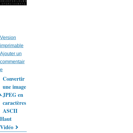
Version
imprimable
Ajouter un
commentair
e
Convertir
Liens
une image
JPEG en
transversaux
caractères
de
ASCII
livre
Haut
Vidéo
pour