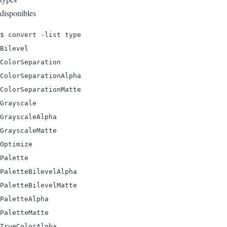
disponibles
$ convert -list type

Bilevel

ColorSeparation

ColorSeparationAlpha

ColorSeparationMatte

Grayscale

GrayscaleAlpha

GrayscaleMatte

Optimize

Palette

PaletteBilevelAlpha

PaletteBilevelMatte

PaletteAlpha

PaletteMatte

TrueColorAlpha
