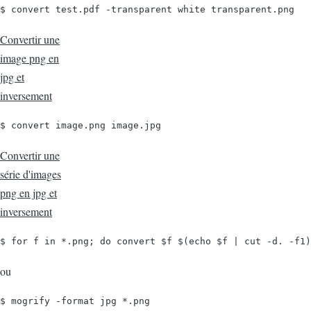
$ convert test.pdf -transparent white transparent.png
Convertir une
image png en
jpg et
inversement
$ convert image.png image.jpg
Convertir une
série d'images
png en jpg et
inversement
$ for f in *.png; do convert $f $(echo $f | cut -d. -f1)
ou
$ mogrify -format jpg *.png