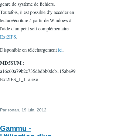
genre de système de fichiers.
Toutefois, il est possible d'y accéder en
lecture/écriture à partir de Windows à
l'aide d'un petit soft complémentaire
Ext2IFS
.
Disponible en téléchargement
ici
.
MD5SUM
:
a16c60a79b2e735dbdbb0dcb115aba99
Ext2IFS_1_11a.exe
Par
ronan
, 19 juin, 2012
Gammu -