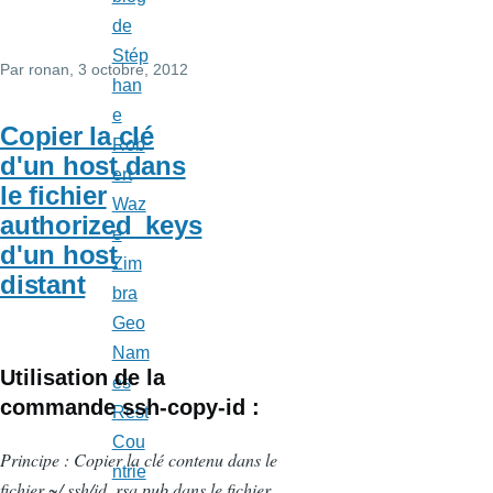
de
Stép
Par
ronan
, 3 octobre, 2012
han
e
Copier la clé
Rob
d'un host dans
ert
le fichier
Waz
authorized_keys
e
d'un host
Zim
distant
bra
Geo
Nam
Utilisation de la
es
commande
ssh-copy-id
:
Rest
Cou
Principe : Copier la clé contenu dans le
ntrie
fichier ~/.ssh/id_rsa.pub dans le fichier