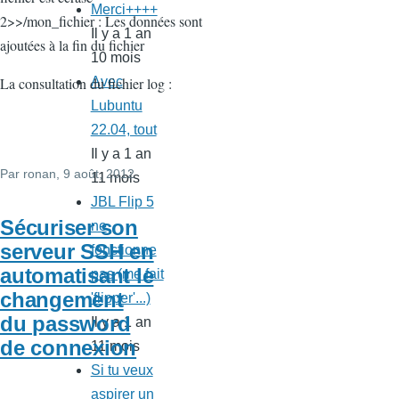
Merci++++
2>>/mon_fichier : Les données sont
Il y a 1 an
ajoutées à la fin du fichier
10 mois
Avec
La consultation du fichier log :
Lubuntu
22.04, tout
Il y a 1 an
Par
ronan
, 9 août, 2012
11 mois
JBL Flip 5
Sécuriser son
ne
serveur SSH en
fonctionne
automatisant le
pas (me fait
changement
'flipper'...)
du password
Il y a 1 an
de connexion
11 mois
Si tu veux
aspirer un