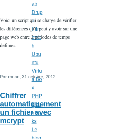
ab
Drup
Voici un script qui se charge de vérifier
al
les différences qu'il peut y avoir sur une
Film
page web entre 2 périodes de temps
otec
définies.
h
Ubu
ntu
Virtu
Par
ronan
, 31 octobre, 2012
alBo
x
Chiffrer
PHP
automatiquement
Linu
un fichier avec
xTric
mcrypt
ks
Le
blog