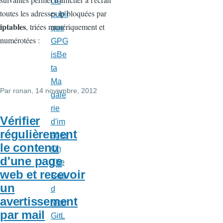
clé
toutes les adresses ip bloquées par
publi
iptables
, triées numériquement et
que
numérotées :
GPG
isBe
ta
Ma
Par
ronan
, 14 novembre, 2012
gale
rie
Vérifier
d'im
régulièrement
ages
le contenu
On
d'une page
The
web et recevoir
Roa
un
d
avertissement
Mon
par mail
GitL