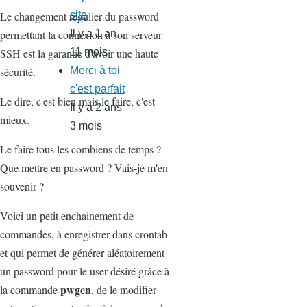
Le changement régulier du password
site
permettant la connexion à son serveur
Il y a 1 an
SSH est la garantie d'avoir une haute
11 mois
sécurité.
Merci à toi
c'est parfait
Le dire, c'est bien mais le faire, c'est
Il y a 2 ans
mieux.
3 mois
Le faire tous les combiens de temps ?
Que mettre en password ? Vais-je m'en
souvenir ?
Voici un petit enchainement de
commandes, à enregistrer dans crontab
et qui permet de générer aléatoirement
un password pour le user désiré grâce à
pwgen
la commande
, de le modifier