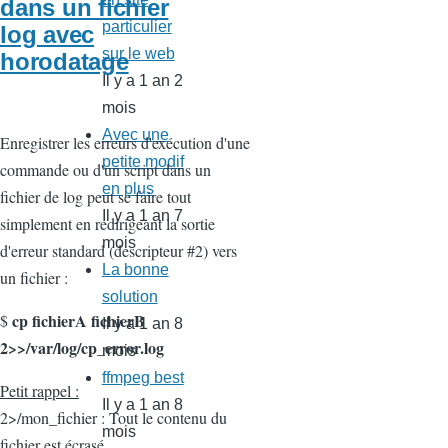
dans un fichier
particulier
log avec
sur le web
horodatage
Il y a 1 an 2
mois
Avec une
Enregistrer les erreurs d'exécution d'une
petite modif
commande ou d'un script dans un
en plus
fichier de log peut se faire tout
Il y a 1 an 7
simplement en redirigeant la sortie
mois
d'erreur standard (descripteur #2) vers
La bonne
un fichier :
solution
cp fichierA fichierB
$
Il y a 1 an 8
2>>/var/log/cp_error.log
mois
ffmpeg best
Petit rappel :
Il y a 1 an 8
2>/mon_fichier : Tout le contenu du
mois
fichier est écrasé