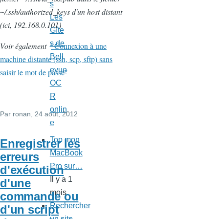
s
~/.ssh/authorized_keys d'un host distant
Les
(ici, 192.168.0.101)
Gîte
s de
Voir également
"Connexion à une
Bell
machine distante (ssh, scp, sftp) sans
evue
saisir le mot de passe"
OC
R
onlin
Par
ronan
, 24 août, 2012
e
Top mon
Enregistrer les
MacBook
erreurs
Pro sur…
d'exécution
Il y a 1
d'une
mois
commande ou
Rechercher
d'un script
un site