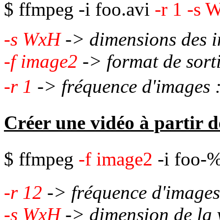
$ ffmpeg -i foo.avi
-r 1
-s 
-s WxH
-> dimensions des 
-f image2
-> format de sort
-r 1
->
fréquence d'images 
Créer une vidéo à partir d
$
ffmpeg
-f image2
-i foo-
-r 12
-> fréquence d'images
-s WxH
-> dimension de la 