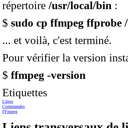
répertoire
/usr/local/bin
:
$
sudo cp ffmpeg ffprobe /
... et voilà, c'est terminé.
Pour vérifier la version insta
$
ffmpeg -version
Etiquettes
Linux
Commandes
FFmpeg
Liens transversaux de l