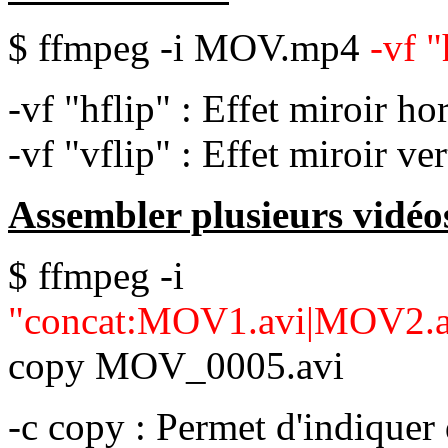
$ ffmpeg -i MOV.mp4
-vf "
-vf "hflip" : Effet miroir ho
-vf "vflip" : Effet miroir ver
Assembler plusieurs vidéos
$ ffmpeg -i
"concat:MOV1.avi|MOV2.
copy MOV_0005.avi
-c copy : Permet d'indiquer