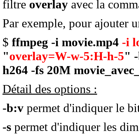
filtre
overlay
avec la com
Par exemple, pour ajouter un
$
ffmpeg -i movie.mp4
-i 
"
overlay=W-w-5:H-h-5
" 
h264 -fs 20M movie_avec
Détail des options :
-b:v
permet d'indiquer le bi
-s
permet d'indiquer les di