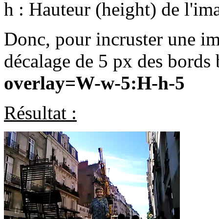
h : Hauteur (height) de l'im
Donc, pour incruster une im
décalage de 5 px des bords b
overlay=W-w-5:H-h-5
Résultat :