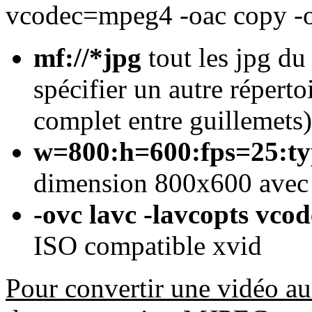
vcodec=mpeg4 -oac copy -o
mf://*jpg
tout les jpg du
spécifier un autre répert
complet entre guillemets)
w=800:h=600:fps=25:ty
dimension 800x600 avec e
-ovc lavc -lavcopts vc
ISO compatible xvid
Pour convertir une vidéo au