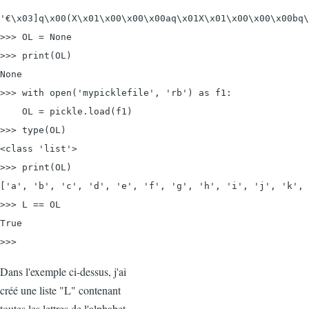
'€\x03]q\x00(X\x01\x00\x00\x00aq\x01X\x01\x00\x00\x00bq\
>>> OL = None

>>> print(OL)

None

>>> with 
open('mypicklefile', 'rb') as f1:
    OL = pickle.load(f1)

>>> type(OL)

<class 'list'>

>>> print(OL)

['a', 'b', 'c', 'd', 'e', 'f', 'g', 'h', 'i', 'j', 'k', 
>>> L == OL

True

>>>
Dans l'exemple ci-dessus, j'ai
créé une liste "L" contenant
toutes les lettres de l'alphabet.