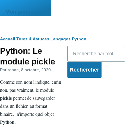
Aller au contenu principal
Mon pense-bête
Fil
Accueil
Trucs & Astuces
Langages
Python
Rechercher
Python: Le
d'Ariane
module pickle
Par
ronan
, 8 octobre, 2020
Comme son nom l'indique, enfin
non, pas vraiment, le module
pickle
permet de sauvegarder
dans un fichier, au format
binaire, n'importe quel objet
Python
.