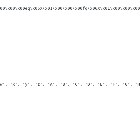
00\x00\x00eq\x05X\x01\x00\x00\x00fq\x06X\x01\x00\x00\x00
w', 'x', 'y', 'z', 'A', 'B', 'C', 'D', 'E', 'F', 'G', 'H