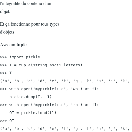
l'intégralité du contenu d'un
objet.
Et ça fonctionne pour tous types
d'objets
tuple
Avec un
>>> import pickle
>>> T = tuple(string.ascii_letters)

>>> T

('a', 'b', 'c', 'd', 'e', 'f', 'g', 'h', 'i', 'j', 'k', 
>>> with 
open('mypicklefile', 'wb') as f1:
    pickle.dump(T, f1)

>>> with 
open('mypicklefile', 'rb') as f1:
    OT = pickle.load(f1)

>>> OT

('a', 'b', 'c', 'd', 'e', 'f', 'g', 'h', 'i', 'j', 'k', 