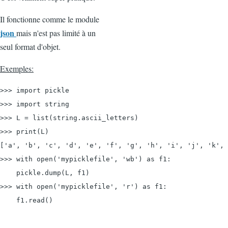
Il fonctionne comme le module
json
mais n'est pas limité à un
seul format d'objet.
Exemples:
>>> import pickle

>>> import string

>>> L = list(string.ascii_letters)

>>> print(L)

['a', 'b', 'c', 'd', 'e', 'f', 'g', 'h', 'i', 'j', 'k', 
>>> with 
open('mypicklefile', 'wb') as f1:
    pickle.dump(L, f1)

>>> with open('mypicklefile', 'r') as f1:

    f1.read()
