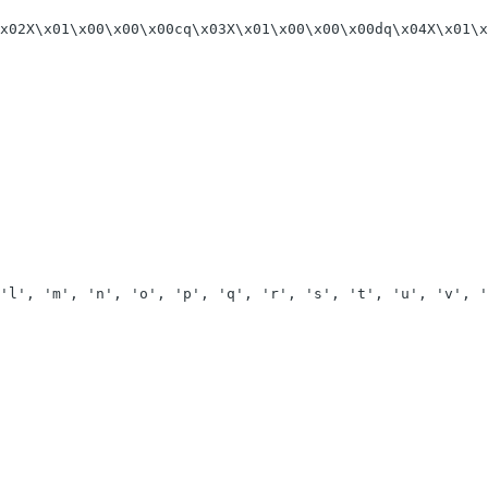
x02X\x01\x00\x00\x00cq\x03X\x01\x00\x00\x00dq\x04X\x01\x
'l', 'm', 'n', 'o', 'p', 'q', 'r', 's', 't', 'u', 'v', '