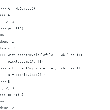
>>> A = MyObject()

>>> A

1, 2, 3

>>> print(A)

un: 1

deux: 2

trois: 3

>>> with 
open('mypicklefile', 'wb') as f1:
    pickle.dump(A, f1)

>>> with 
open('mypicklefile', 'rb') as f1:
    B = pickle.load(f1)

>>> B

1, 2, 3

>>> print(B)

un: 1

deux: 2
