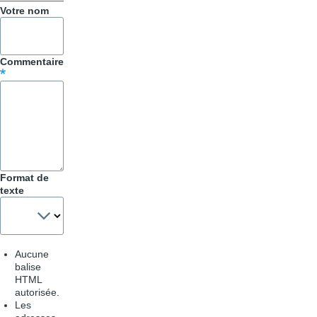
&
Votre nom
Astuces
Commentaire
Format de
texte
Aucune
balise
HTML
autorisée.
Les