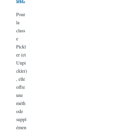
Pour
la
class
e
Pickl
er (et
Unpi
ckler)
, elle
offre
une
méth
ode
suppl
émen