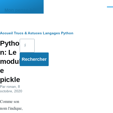
Aller au contenu principal
Men
Mon pense-bête
Fil
Accueil
Trucs & Astuces
Langages
Python
Rechercher
Pytho
d'Ariane
n: Le
modul
e
pickle
Par
ronan
, 8
octobre, 2020
Comme son
nom l'indique,