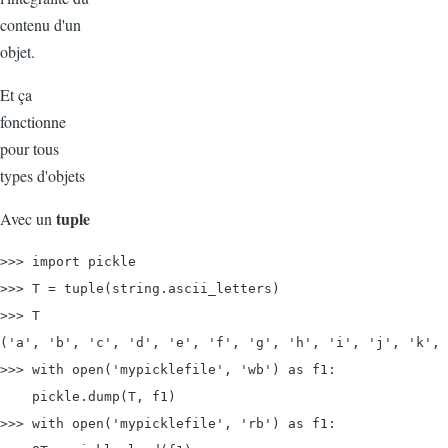
contenu d'un
objet.
Et ça
fonctionne
pour tous
types d'objets
tuple
Avec un
>>> import pickle
>>> T = tuple(string.ascii_letters)

>>> T

('a', 'b', 'c', 'd', 'e', 'f', 'g', 'h', 'i', 'j', 'k', 
>>> with 
open('mypicklefile', 'wb') as f1:
    pickle.dump(T, f1)

>>> with 
open('mypicklefile', 'rb') as f1: