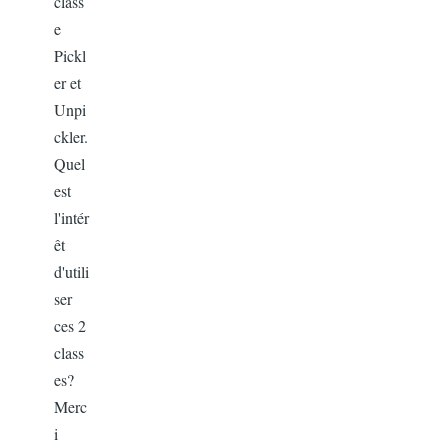
class
e
Pickl
er et
Unpi
ckler.
Quel
est
l'intér
êt
d'utili
ser
ces 2
class
es?
Merc
i