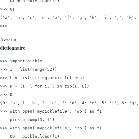
    OT = pickle.load(f1)

>>> OT

('a', 'b', 'c', 'd', 'e', 'f', 'g', 'h', 'i', 'j', 'k', 
>>>
Avec un
dictionnaire
>>> import pickle
>>> I = list(range(52))

>>> L = list(string.ascii_letters)

>>> D = {i: l for i, l in zip(I, L)}

>>> D

{0: 'a', 1: 'b', 2: 'c', 3: 'd', 4: 'e', 5: 'f', 6: 'g',
>>> with 
open('mypicklefile', 'wb') as f1:
    pickle.dump(D, f1)

>>> with 
open('mypicklefile', 'rb') as f1:
    OD = pickle.load(f1)
