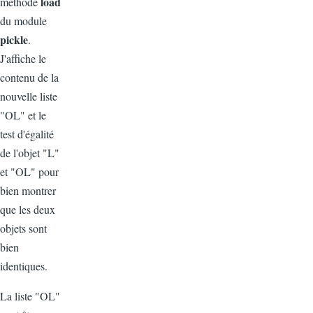
load
méthode
du module
pickle
.
J'affiche le
contenu de la
nouvelle liste
"OL" et le
test d'égalité
de l'objet "L"
et "OL" pour
bien montrer
que les deux
objets sont
bien
identiques.
La liste "OL"