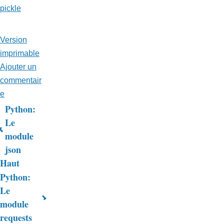
pickle
Version
imprimable
Ajouter un
commentair
e
Python:
Liens
Le
module
transversaux
json
de
Haut
livre
Python:
Le
pour
module
Trucs
requests