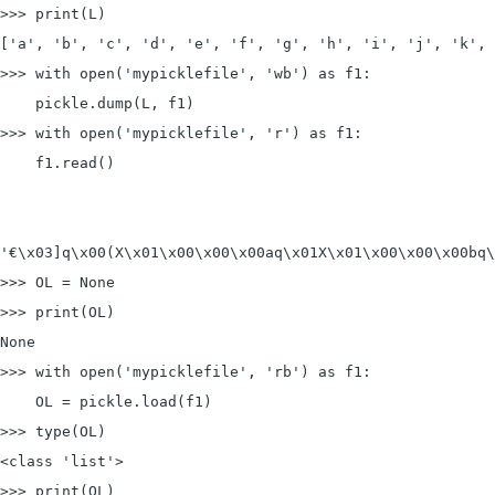
>>> print(L)

['a', 'b', 'c', 'd', 'e', 'f', 'g', 'h', 'i', 'j', 'k', 
>>> with 
open('mypicklefile', 'wb') as f1:
    pickle.dump(L, f1)

>>> with open('mypicklefile', 'r') as f1:

    f1.read()

'€\x03]q\x00(X\x01\x00\x00\x00aq\x01X\x01\x00\x00\x00bq\
>>> OL = None

>>> print(OL)

None

>>> with 
open('mypicklefile', 'rb') as f1:
    OL = pickle.load(f1)

>>> type(OL)

<class 'list'>

>>> print(OL)
