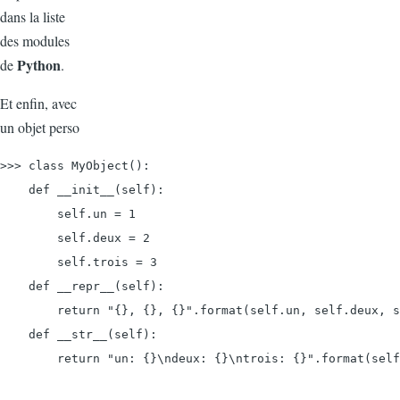
dans la liste
des modules
Python
de
.
Et enfin, avec
un objet perso
>>> class MyObject():

    def __init__(self):

        self.un = 1

        self.deux = 2

        self.trois = 3

    def __repr__(self):

        return "{}, {}, {}".format(self.un, self.deux, s
    def __str__(self):

        return "un: {}\ndeux: {}\ntrois: {}".format(self