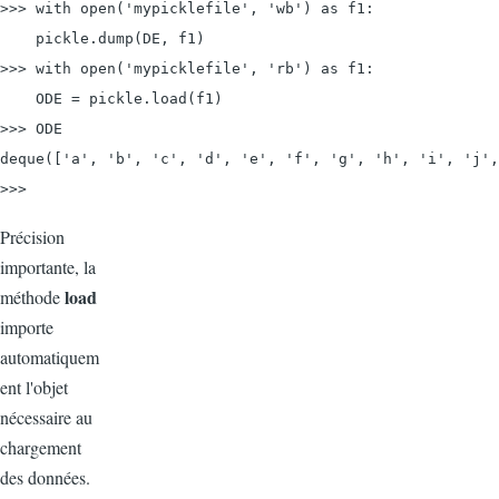
>>> with 
open('mypicklefile', 'wb') as f1:
    pickle.dump(DE, f1)

>>> with 
open('mypicklefile', 'rb') as f1:
    ODE = pickle.load(f1)

>>> ODE

deque(['a', 'b', 'c', 'd', 'e', 'f', 'g', 'h', 'i', 'j',
>>>
Précision
importante, la
load
méthode
importe
automatiquem
ent l'objet
nécessaire au
chargement
des données.