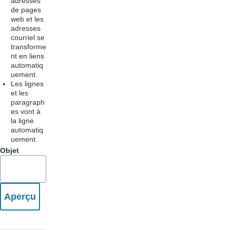
adresses
de pages
web et les
adresses
courriel se
transforme
nt en liens
automatiq
uement.
Les lignes
et les
paragraph
es vont à
la ligne
automatiq
uement.
Objet