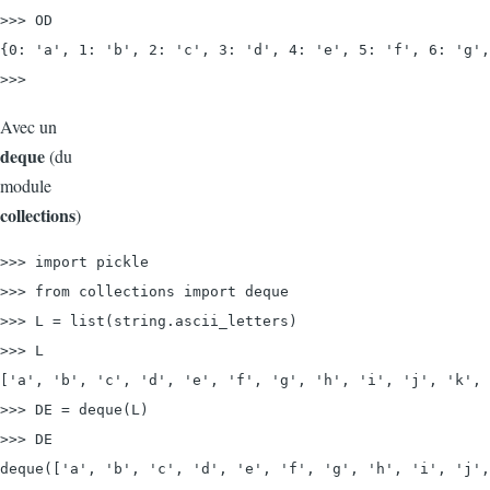
>>> OD

{0: 'a', 1: 'b', 2: 'c', 3: 'd', 4: 'e', 5: 'f', 6: 'g',
>>>
Avec un
deque
(du
module
collections
)
>>> import pickle
>>> from collections import deque

>>> L = list(string.ascii_letters)

>>> L

['a', 'b', 'c', 'd', 'e', 'f', 'g', 'h', 'i', 'j', 'k', 
>>> DE = deque(L)

>>> DE

deque(['a', 'b', 'c', 'd', 'e', 'f', 'g', 'h', 'i', 'j',