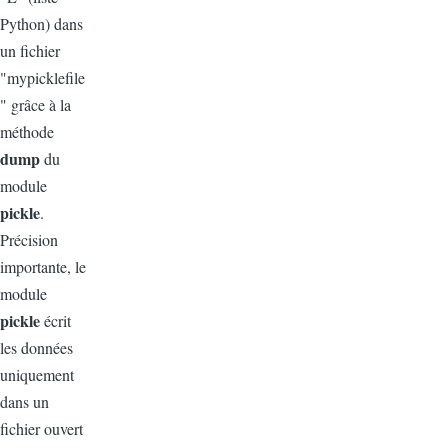
Python) dans
un fichier
"mypicklefile
" grâce à la
méthode
dump
du
module
pickle
.
Précision
importante, le
module
pickle
écrit
les données
uniquement
dans un
fichier ouvert