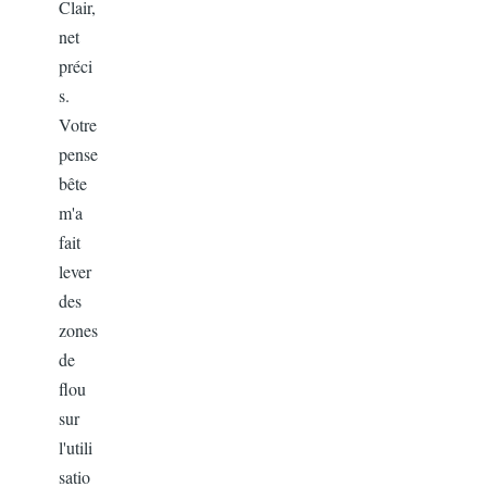
Clair,
net
préci
s.
Votre
pense
bête
m'a
fait
lever
des
zones
de
flou
sur
l'utili
satio