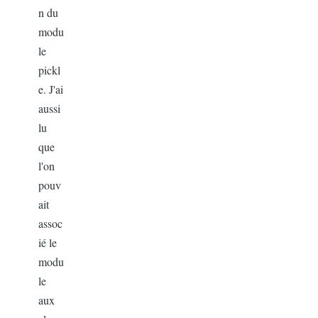
n du
modu
le
pickl
e. J'ai
aussi
lu
que
l'on
pouv
ait
assoc
ié le
modu
le
aux