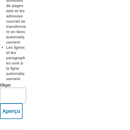
adresses
de pages
web et les
adresses
courriel se
transforme
nt en liens
automatiq
uement.
Les lignes
et les
paragraph
es vont à
la ligne
automatiq
uement.
Objet