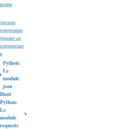
pickle
Version
imprimable
Ajouter un
commentair
e
Python:
Liens
Le
module
transversaux
json
de
Haut
livre
Python:
Le
pour
module
Trucs
requests