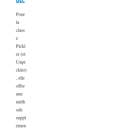
Pour
la
class
e
Pickl
er (et
Unpi
ckler)
, elle
offre
une
méth
ode
suppl
émen