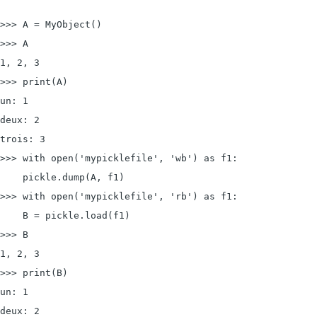
>>> A = MyObject()

>>> A

1, 2, 3

>>> print(A)

un: 1

deux: 2

trois: 3

>>> with 
open('mypicklefile', 'wb') as f1:
    pickle.dump(A, f1)

>>> with 
open('mypicklefile', 'rb') as f1:
    B = pickle.load(f1)

>>> B

1, 2, 3

>>> print(B)

un: 1

deux: 2
