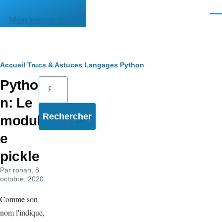
Aller au contenu principal
Men
Mon pense-bête
Fil
Accueil
Trucs & Astuces
Langages
Python
Rechercher
Pytho
d'Ariane
n: Le
modul
e
pickle
Par
ronan
, 8
octobre, 2020
Comme son
nom l'indique,