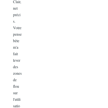
Clair,
net
préci
s.
Votre
pense
bête
m'a
fait
lever
des
zones
de
flou
sur
l'utili
satio