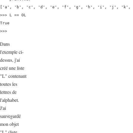
['a', 'b', 'c', 'd', 'e', 'f', 'g', 'h', 'i', 'j', 'k', 
>>> L == OL

True

>>>
Dans
l'exemple ci-
dessus, j'ai
créé une liste
"L" contenant
toutes les
lettres de
l'alphabet.
J'ai
sauvegardé
mon objet
"L" (liste