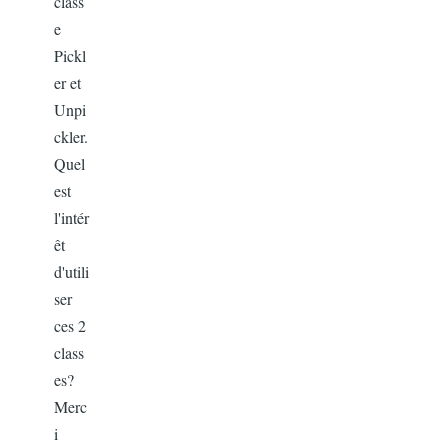
class
e
Pickl
er et
Unpi
ckler.
Quel
est
l'intér
êt
d'utili
ser
ces 2
class
es?
Merc
i