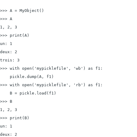
>>> A = MyObject()

>>> A

1, 2, 3

>>> print(A)

un: 1

deux: 2

trois: 3

>>> with 
open('mypicklefile', 'wb') as f1:
    pickle.dump(A, f1)

>>> with 
open('mypicklefile', 'rb') as f1:
    B = pickle.load(f1)

>>> B

1, 2, 3

>>> print(B)

un: 1

deux: 2
