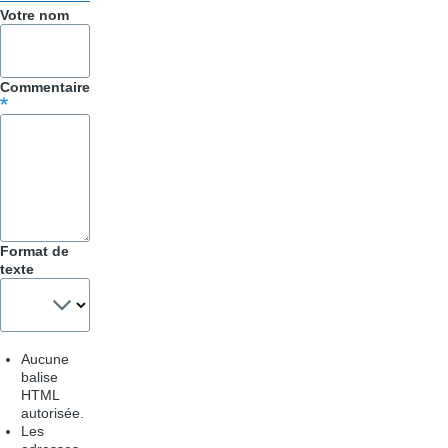
&
Votre nom
Astuces
Commentaire
Format de
texte
Aucune
balise
HTML
autorisée.
Les