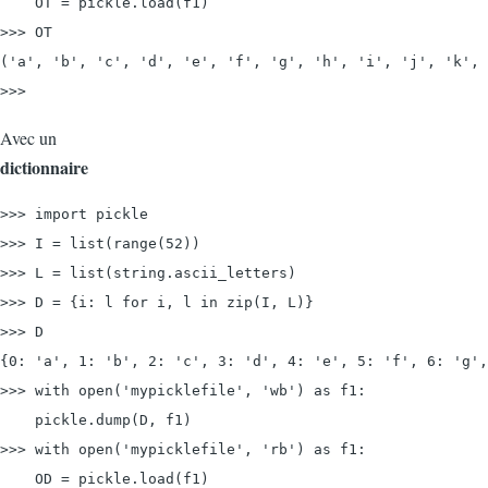
    OT = pickle.load(f1)

>>> OT

('a', 'b', 'c', 'd', 'e', 'f', 'g', 'h', 'i', 'j', 'k', 
>>>
Avec un
dictionnaire
>>> import pickle
>>> I = list(range(52))

>>> L = list(string.ascii_letters)

>>> D = {i: l for i, l in zip(I, L)}

>>> D

{0: 'a', 1: 'b', 2: 'c', 3: 'd', 4: 'e', 5: 'f', 6: 'g',
>>> with 
open('mypicklefile', 'wb') as f1:
    pickle.dump(D, f1)

>>> with 
open('mypicklefile', 'rb') as f1:
    OD = pickle.load(f1)
