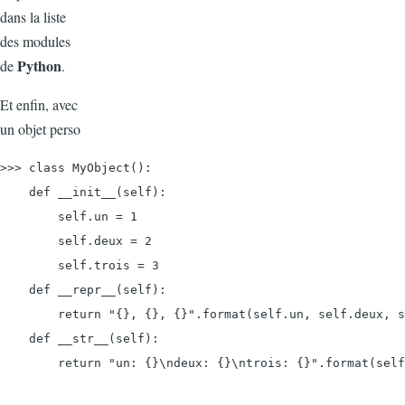
dans la liste
des modules
Python
de
.
Et enfin, avec
un objet perso
>>> class MyObject():

    def __init__(self):

        self.un = 1

        self.deux = 2

        self.trois = 3

    def __repr__(self):

        return "{}, {}, {}".format(self.un, self.deux, s
    def __str__(self):

        return "un: {}\ndeux: {}\ntrois: {}".format(self