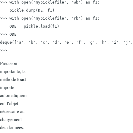
>>> with 
open('mypicklefile', 'wb') as f1:
    pickle.dump(DE, f1)

>>> with 
open('mypicklefile', 'rb') as f1:
    ODE = pickle.load(f1)

>>> ODE

deque(['a', 'b', 'c', 'd', 'e', 'f', 'g', 'h', 'i', 'j',
>>>
Précision
importante, la
load
méthode
importe
automatiquem
ent l'objet
nécessaire au
chargement
des données.