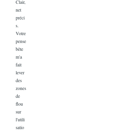
Clair,
net
préci
s.
Votre
pense
bête
m'a
fait
lever
des
zones
de
flou
sur
l'utili
satio