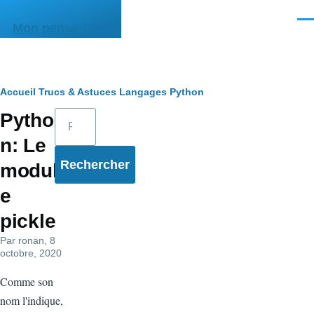
Aller au contenu principal
Men
Mon pense-bête
Fil
Accueil
Trucs & Astuces
Langages
Python
Rechercher
Pytho
d'Ariane
n: Le
modul
e
pickle
Par
ronan
, 8
octobre, 2020
Comme son
nom l'indique,