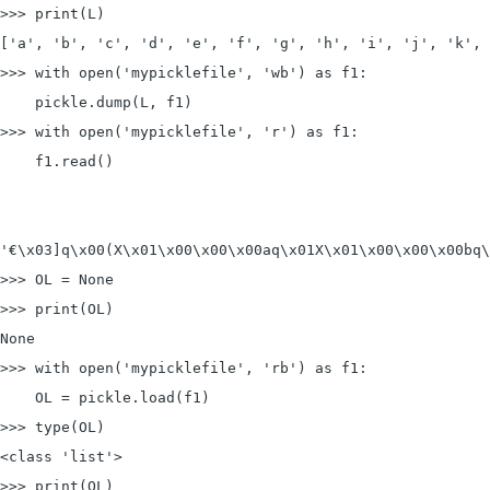
>>> print(L)

['a', 'b', 'c', 'd', 'e', 'f', 'g', 'h', 'i', 'j', 'k', 
>>> with 
open('mypicklefile', 'wb') as f1:
    pickle.dump(L, f1)

>>> with open('mypicklefile', 'r') as f1:

    f1.read()

'€\x03]q\x00(X\x01\x00\x00\x00aq\x01X\x01\x00\x00\x00bq\
>>> OL = None

>>> print(OL)

None

>>> with 
open('mypicklefile', 'rb') as f1:
    OL = pickle.load(f1)

>>> type(OL)

<class 'list'>

>>> print(OL)
