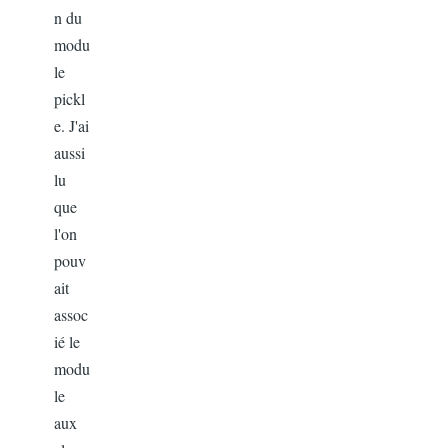
n du
modu
le
pickl
e. J'ai
aussi
lu
que
l'on
pouv
ait
assoc
ié le
modu
le
aux