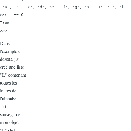
['a', 'b', 'c', 'd', 'e', 'f', 'g', 'h', 'i', 'j', 'k', 
>>> L == OL

True

>>>
Dans
l'exemple ci-
dessus, j'ai
créé une liste
"L" contenant
toutes les
lettres de
l'alphabet.
J'ai
sauvegardé
mon objet
"L" (liste