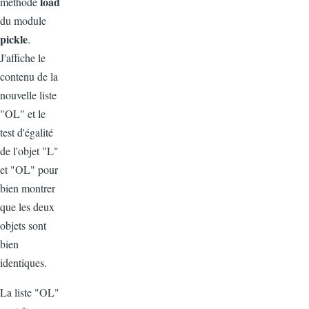
load
méthode
du module
pickle
.
J'affiche le
contenu de la
nouvelle liste
"OL" et le
test d'égalité
de l'objet "L"
et "OL" pour
bien montrer
que les deux
objets sont
bien
identiques.
La liste "OL"