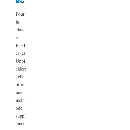
Pour
la
class
e
Pickl
er (et
Unpi
ckler)
, elle
offre
une
méth
ode
suppl
émen