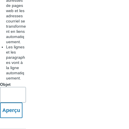
adresses
de pages
web et les
adresses
courriel se
transforme
nt en liens
automatiq
uement.
Les lignes
et les
paragraph
es vont à
la ligne
automatiq
uement.
Objet