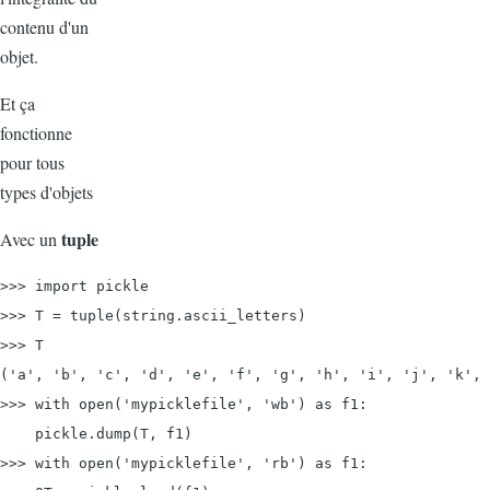
contenu d'un
objet.
Et ça
fonctionne
pour tous
types d'objets
tuple
Avec un
>>> import pickle
>>> T = tuple(string.ascii_letters)

>>> T

('a', 'b', 'c', 'd', 'e', 'f', 'g', 'h', 'i', 'j', 'k', 
>>> with 
open('mypicklefile', 'wb') as f1:
    pickle.dump(T, f1)

>>> with 
open('mypicklefile', 'rb') as f1: