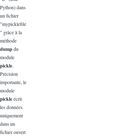
Python) dans
un fichier
"mypicklefile
" grâce à la
méthode
dump
du
module
pickle
.
Précision
importante, le
module
pickle
écrit
les données
uniquement
dans un
fichier ouvert