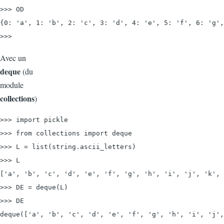
>>> OD

{0: 'a', 1: 'b', 2: 'c', 3: 'd', 4: 'e', 5: 'f', 6: 'g',
>>>
Avec un
deque
(du
module
collections
)
>>> import pickle
>>> from collections import deque

>>> L = list(string.ascii_letters)

>>> L

['a', 'b', 'c', 'd', 'e', 'f', 'g', 'h', 'i', 'j', 'k', 
>>> DE = deque(L)

>>> DE

deque(['a', 'b', 'c', 'd', 'e', 'f', 'g', 'h', 'i', 'j',