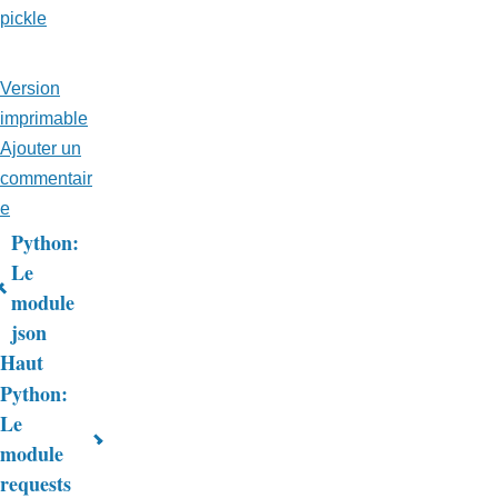
pickle
Version
imprimable
Ajouter un
commentair
e
Python:
Liens
Le
module
transversaux
json
de
Haut
livre
Python:
Le
pour
module
Trucs
requests