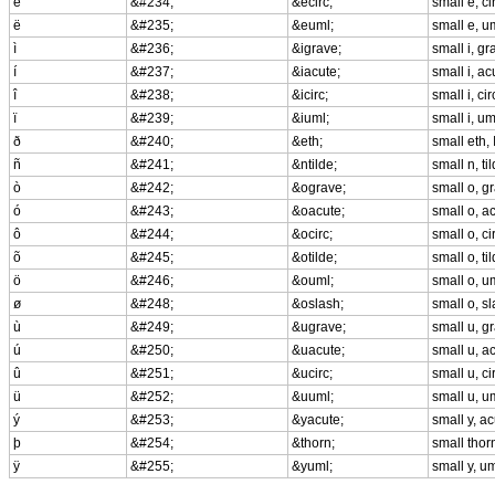
ê
&#234;
&ecirc;
small e, c
ë
&#235;
&euml;
small e, u
ì
&#236;
&igrave;
small i, g
í
&#237;
&iacute;
small i, a
î
&#238;
&icirc;
small i, c
ï
&#239;
&iuml;
small i, u
ð
&#240;
&eth;
small eth,
ñ
&#241;
&ntilde;
small n, ti
ò
&#242;
&ograve;
small o, g
ó
&#243;
&oacute;
small o, a
ô
&#244;
&ocirc;
small o, c
õ
&#245;
&otilde;
small o, ti
ö
&#246;
&ouml;
small o, u
ø
&#248;
&oslash;
small o, s
ù
&#249;
&ugrave;
small u, g
ú
&#250;
&uacute;
small u, a
û
&#251;
&ucirc;
small u, c
ü
&#252;
&uuml;
small u, u
ý
&#253;
&yacute;
small y, a
þ
&#254;
&thorn;
small thor
ÿ
&#255;
&yuml;
small y, u