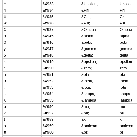
Υ
&#933;
&Upsilon;
Upsilon
Φ
&#934;
&Phi;
Phi
Χ
&#935;
&Chi;
Chi
Ψ
&#936;
&Psi;
Psi
Ω
&#937;
&Omega;
Omega
α
&#945;
&alpha;
alpha
β
&#946;
&beta;
beta
γ
&#947;
&gamma;
gamma
δ
&#948;
&delta;
delta
ε
&#949;
&epsilon;
epsilon
ζ
&#950;
&zeta;
zeta
η
&#951;
&eta;
eta
θ
&#952;
&theta;
theta
ι
&#953;
&iota;
iota
κ
&#954;
&kappa;
kappa
λ
&#955;
&lambda;
lambda
μ
&#956;
&mu;
mu
ν
&#957;
&nu;
nu
ξ
&#958;
&xi;
xi
ο
&#959;
&omicron;
omicron
π
&#960;
&pi;
pi