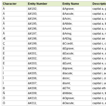
Character
Entity Number
Entity Name
Descripti
À
&#192;
&Agrave;
capital a,
Á
&#193;
&Aacute;
capital a,
Â
&#194;
&Acirc;
capital a,
Ã
&#195;
&Atilde;
capital a, t
Ä
&#196;
&Auml;
capital a,
Å
&#197;
&Aring;
capital a, 
Æ
&#198;
&AElig;
capital ae
Ç
&#199;
&Ccedil;
capital c, 
È
&#200;
&Egrave;
capital e,
É
&#201;
&Eacute;
capital e,
Ê
&#202;
&Ecirc;
capital e,
Ë
&#203;
&Euml;
capital e,
Ì
&#204;
&Igrave;
capital i, 
Í
&#205;
&Iacute;
capital i, 
Î
&#206;
&Icirc;
capital i, 
Ï
&#207;
&Iuml;
capital i,
Ð
&#208;
&ETH;
capital eth
Ñ
&#209;
&Ntilde;
capital n, t
Ò
&#210;
&Ograve;
capital o,
Ó
&#211;
&Oacute;
capital o,