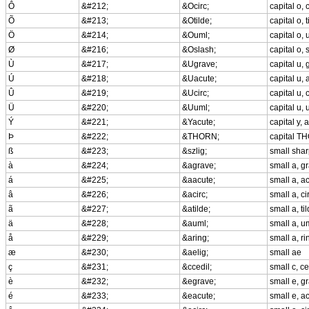
Ô
&#212;
&Ocirc;
capital o,
Õ
&#213;
&Otilde;
capital o, t
Ö
&#214;
&Ouml;
capital o,
Ø
&#216;
&Oslash;
capital o, 
Ù
&#217;
&Ugrave;
capital u,
Ú
&#218;
&Uacute;
capital u,
Û
&#219;
&Ucirc;
capital u,
Ü
&#220;
&Uuml;
capital u,
Ý
&#221;
&Yacute;
capital y, 
Þ
&#222;
&THORN;
capital T
ß
&#223;
&szlig;
small sha
à
&#224;
&agrave;
small a, g
á
&#225;
&aacute;
small a, a
â
&#226;
&acirc;
small a, c
ã
&#227;
&atilde;
small a, ti
ä
&#228;
&auml;
small a, u
å
&#229;
&aring;
small a, ri
æ
&#230;
&aelig;
small ae
ç
&#231;
&ccedil;
small c, ce
è
&#232;
&egrave;
small e, g
é
&#233;
&eacute;
small e, a