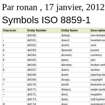
Par
ronan
, 17 janvier, 2012
Symbols ISO 8859-1
Character
Entity Number
Entity Name
Descriptio
&#160;
&nbsp;
non-breaki
¡
&#161;
&iexcl;
inverted e
¢
&#162;
&cent;
cent
£
&#163;
&pound;
pound
¤
&#164;
&curren;
currency
¥
&#165;
&yen;
yen
¦
&#166;
&brvbar;
broken vert
§
&#167;
&sect;
section
¨
&#168;
&uml;
spacing di
©
&#169;
&copy;
copyright
ª
&#170;
&ordf;
feminine or
«
&#171;
&laquo;
angle quota
¬
&#172;
&not;
negation
&#173;
&shy;
soft hyphe
®
&#174;
&reg;
registered