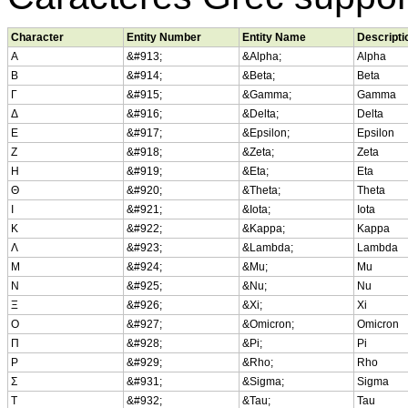
Character
Entity Number
Entity Name
Descripti
Α
&#913;
&Alpha;
Alpha
Β
&#914;
&Beta;
Beta
Γ
&#915;
&Gamma;
Gamma
Δ
&#916;
&Delta;
Delta
Ε
&#917;
&Epsilon;
Epsilon
Ζ
&#918;
&Zeta;
Zeta
Η
&#919;
&Eta;
Eta
Θ
&#920;
&Theta;
Theta
Ι
&#921;
&Iota;
Iota
Κ
&#922;
&Kappa;
Kappa
Λ
&#923;
&Lambda;
Lambda
Μ
&#924;
&Mu;
Mu
Ν
&#925;
&Nu;
Nu
Ξ
&#926;
&Xi;
Xi
Ο
&#927;
&Omicron;
Omicron
Π
&#928;
&Pi;
Pi
Ρ
&#929;
&Rho;
Rho
Σ
&#931;
&Sigma;
Sigma
Τ
&#932;
&Tau;
Tau