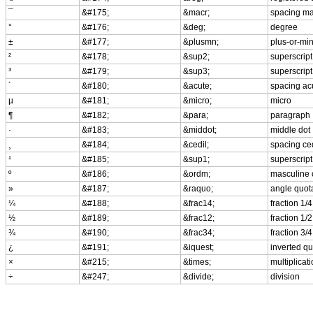
¯
&#175;
&macr;
spacing m
°
&#176;
&deg;
degree
±
&#177;
&plusmn;
plus-or-mi
²
&#178;
&sup2;
superscript
³
&#179;
&sup3;
superscript
´
&#180;
&acute;
spacing ac
µ
&#181;
&micro;
micro
¶
&#182;
&para;
paragraph
·
&#183;
&middot;
middle dot
¸
&#184;
&cedil;
spacing ced
¹
&#185;
&sup1;
superscript
º
&#186;
&ordm;
masculine o
»
&#187;
&raquo;
angle quota
¼
&#188;
&frac14;
fraction 1/4
½
&#189;
&frac12;
fraction 1/2
¾
&#190;
&frac34;
fraction 3/4
¿
&#191;
&iquest;
inverted q
×
&#215;
&times;
multiplicat
÷
&#247;
&divide;
division