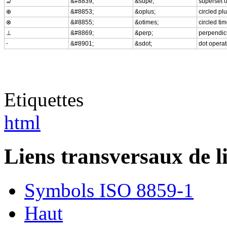
⊇
&#8839;
&supe;
superset o
⊕
&#8853;
&oplus;
circled pl
⊗
&#8855;
&otimes;
circled ti
⊥
&#8869;
&perp;
perpendic
⋅
&#8901;
&sdot;
dot operat
Etiquettes
html
Liens transversaux de l
Symbols ISO 8859-1
Haut