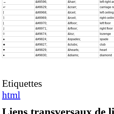
↔
&#8596;
&harr;
left right 
↵
&#8629;
&crarr;
carriage r
⌈
&#8968;
&lceil;
left ceiling
⌉
&#8969;
&rceil;
right ceili
⌊
&#8970;
&lfloor;
left floor
⌋
&#8971;
&rfloor;
right floor
◊
&#9674;
&loz;
lozenge
♠
&#9824;
&spades;
spade
♣
&#9827;
&clubs;
club
♥
&#9829;
&hearts;
heart
♦
&#9830;
&diams;
diamond
Etiquettes
html
Liens transversaux de l