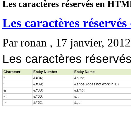
Les caractères réservés en HT
Les caractères réserv
Par
ronan
, 17 janvier, 2012
Les caractères réserv
Character
Entity Number
Entity Name
"
&#34;
&quot;
'
&#39;
&apos; (does not work in IE)
&
&#38;
&amp;
<
&#60;
&lt;
>
&#62;
&gt;