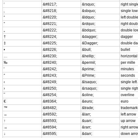
’
&#8217;
&rsquo;
right sing
‚
&#8218;
&sbquo;
single low
“
&#8220;
&ldquo;
left doubl
”
&#8221;
&rdquo;
right doub
„
&#8222;
&bdquo;
double lo
†
&#8224;
&dagger;
dagger
‡
&#8225;
&Dagger;
double da
•
&#8226;
&bull;
bullet
…
&#8230;
&hellip;
horizontal 
‰
&#8240;
&permil;
per mille
′
&#8242;
&prime;
minutes
″
&#8243;
&Prime;
seconds
‹
&#8249;
&lsaquo;
single lef
›
&#8250;
&rsaquo;
single rig
‾
&#8254;
&oline;
overline
€
&#8364;
&euro;
euro
™
&#8482;
&trade;
trademark
←
&#8592;
&larr;
left arrow
↑
&#8593;
&uarr;
up arrow
→
&#8594;
&rarr;
right arro
↓
&#8595;
&darr;
down arr