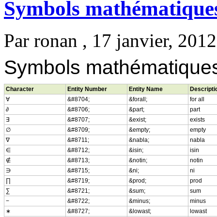
Symbols mathématique
Par
ronan
, 17 janvier, 2012
Symbols mathématique
Character
Entity Number
Entity Name
Descripti
∀
&#8704;
&forall;
for all
∂
&#8706;
&part;
part
∃
&#8707;
&exist;
exists
∅
&#8709;
&empty;
empty
∇
&#8711;
&nabla;
nabla
∈
&#8712;
&isin;
isin
∉
&#8713;
&notin;
notin
∋
&#8715;
&ni;
ni
∏
&#8719;
&prod;
prod
∑
&#8721;
&sum;
sum
−
&#8722;
&minus;
minus
∗
&#8727;
&lowast;
lowast