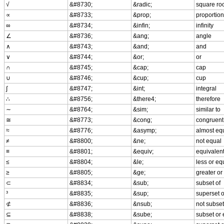
√
&#8730;
&radic;
square ro
∝
&#8733;
&prop;
proportion
∞
&#8734;
&infin;
infinity
∠
&#8736;
&ang;
angle
∧
&#8743;
&and;
and
∨
&#8744;
&or;
or
∩
&#8745;
&cap;
cap
∪
&#8746;
&cup;
cup
∫
&#8747;
&int;
integral
∴
&#8756;
&there4;
therefore
∼
&#8764;
&sim;
similar to
≅
&#8773;
&cong;
congruent
≈
&#8776;
&asymp;
almost eq
≠
&#8800;
&ne;
not equal
≡
&#8801;
&equiv;
equivalen
≤
&#8804;
&le;
less or eq
≥
&#8805;
&ge;
greater or
⊂
&#8834;
&sub;
subset of
³
&#8835;
&sup;
superset o
⊄
&#8836;
&nsub;
not subset
⊆
&#8838;
&sube;
subset or 