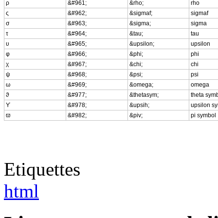
ρ
&#961;
&rho;
rho
ς
&#962;
&sigmaf;
sigmaf
σ
&#963;
&sigma;
sigma
τ
&#964;
&tau;
tau
υ
&#965;
&upsilon;
upsilon
φ
&#966;
&phi;
phi
χ
&#967;
&chi;
chi
ψ
&#968;
&psi;
psi
ω
&#969;
&omega;
omega
ϑ
&#977;
&thetasym;
theta sym
ϒ
&#978;
&upsih;
upsilon s
ϖ
&#982;
&piv;
pi symbol
Etiquettes
html