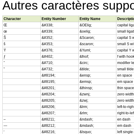
Autres caractères supp
Character
Entity Number
Entity Name
Descripti
Œ
&#338;
&OElig;
capital li
œ
&#339;
&oelig;
small liga
Š
&#352;
&Scaron;
capital S 
š
&#353;
&scaron;
small S wi
Ÿ
&#376;
&Yuml;
capital Y 
ƒ
&#402;
&fnof;
f with hoo
ˆ
&#710;
&circ;
modifier l
˜
&#732;
&tilde;
small tilde
&#8194;
&ensp;
en space
&#8195;
&emsp;
em space
&#8201;
&thinsp;
thin space
&#8204;
&zwnj;
zero width
&#8205;
&zwj;
zero width
&#8206;
&lrm;
left-to-rig
&#8207;
&rlm;
right-to-le
–
&#8211;
&ndash;
en dash
—
&#8212;
&mdash;
em dash
‘
&#8216;
&lsquo;
left singl